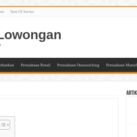
mer
Term Of Service
n Lowongan
e
erbankan
Perusahaan Retail
Perusahaan Outsourching
Perusahaan Manuf
Artik