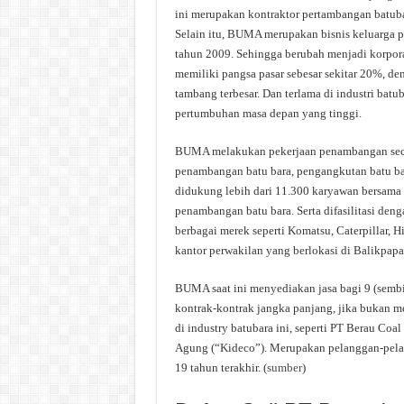
ini merupakan kontraktor pertambangan batubar
Selain itu, BUMA merupakan bisnis keluarga pa
tahun 2009. Sehingga berubah menjadi korpora
memiliki pangsa pasar sebesar sekitar 20%, d
tambang terbesar. Dan terlama di industri batu
pertumbuhan masa depan yang tinggi.
BUMA melakukan pekerjaan penambangan secar
penambangan batu bara, pengangkutan batu bar
didukung lebih dari 11.300 karyawan bersama
penambangan batu bara. Serta difasilitasi denga
berbagai merek seperti Komatsu, Caterpillar, 
kantor perwakilan yang berlokasi di Balikpap
BUMA saat ini menyediakan jasa bagi 9 (sembi
kontrak-kontrak jangka panjang, jika bukan 
di industry batubara ini, seperti PT Berau Coa
Agung (“Kideco”). Merupakan pelanggan-pela
19 tahun terakhir. (
sumber
)