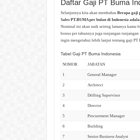
Daftar Gaji PT Buma In
Selanjutnya kita akan membahas
Berapa gaji 
Sales PT.BUMA per bulan di Indonesia adalah 
Nominal ini akan naik seiring lamanya kamu b
bonus per tahunnya juga tunjangan tunjangan a
ingin mengetahui lebih lanjut tentang gaji PT 
Tabel Gaji PT Buma Indonesia
NOMOR
JABATAN
1
General Manager
2
Architect
3
Drilling Supervisor
4
Director
5
Procurement Manager
6
Building
7
Senior Business Analyst