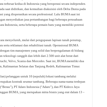
a terbesar kedua di Indonesia yang beroperasi secara independen.
da saat didirikan, dan kemudian diakuisisi oleh Delta Dunia pada
si yang dioperasikan secara professional. Lalu BUMA saat ini
engan menyediakan jasa pertambangan bagi beberapa perusahaan
bara Indonesia, serta beberapa pemain baru yang memiliki potensi
a menyeluruh, mulai dari pengupasan lapisan tanah penutup,
a serta reklamasi dan rehabilitasi tanah. Operasional BUMA
 dengan tim manajemen yang solid dan berpengalaman di bidang
n teknologi canggih dan lebih dari 2.500 unit alat berat dari
Hitachi, Volvo, Scania dan Mercedes. Saat ini, BUMA memiliki dua
an, Kalimantan Selatan dan Tanjung Redeb, Kalimantan Timur.
lan) pelanggan untuk 10 (sepuluh) lokasi tambang melalui
merupakan kontrak seumur tambang. Beberapa nama-nama terdepan
l (“Berau”), PT Adaro Indonesia (“Adaro”), dan PT Kideco Jaya
nggan BUMA, yang merupakan mitra bisnis yang erat dalam 13 –