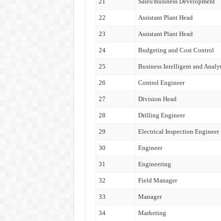
21
Sales/Business Development
22
Assistant Plant Head
23
Assistant Plant Head
24
Budgeting and Cost Control
25
Business Intelligent and Analy
26
Control Engineer
27
Division Head
28
Drilling Engineer
29
Electrical Inspection Engineer
30
Engineer
31
Engineering
32
Field Manager
33
Manager
34
Marketing