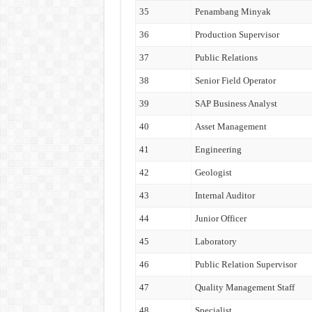
35
Penambang Minyak
36
Production Supervisor
37
Public Relations
38
Senior Field Operator
39
SAP Business Analyst
40
Asset Management
41
Engineering
42
Geologist
43
Internal Auditor
44
Junior Officer
45
Laboratory
46
Public Relation Supervisor
47
Quality Management Staff
48
Specialist