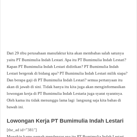
Dari 29 ribu perusahaan manufaktur kita akan membahas salah satunya
yaitu PT Bumimulia Indah Lestari. Apa itu PT Bumimulia Indah Lestari?
Kapan PT Bumimulia Indah Lestari didirikan? PT Bumimulia Indah
Lestari bergerak di bidang apa? PT Bumimulia Indah Lestari milik siapa?
Dan berapa gaji di PT Bumimulia Indah Lestari? semua pertanyaan itu
akan di jawab di sini. Tidak hanya itu kita juga akan menginformasikan
lowongan kerja di PT Bumimulia Indah Lestaria juga syarat syaratnya.
Oleh karna itu tidak menunggu lama lagi langsung saja kita bahas di
bawah ini.
Lowongan Kerja PT Bumimulia Indah Lestari
[the_ad id=”381″]
Mungkin kamu pernah mendengar apa itu PT Bumimulia Indah Lestari,