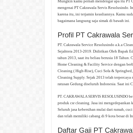
Mungkin kamu pernah mendengar apa itu PT Cak
mengenai PT Cakrawala Servis Resolusindo. In
karena itu, ini terjamin keasliannya. Kamu su
bagaimana langsung saja simak di bawah ini.
Profil PT Cakrawala Ser
PT. Cakrawala Service Resolusindo a.k.a Clean
Sejahtera 2013-2019. Didirikan Oleh Bapak Edb
tahun 2013, saat itu beliau berusia 18 Tahun.
Home Cleaning & Facility Service dengan berb
Cleaning ( High-Rise), Cuci Sofa & Springbed
Cleaning Supply. Sejak 2013 telah terpercaya 
ratusan Gedung diseluruh Indonesia. Saat ini 
PT. CAKRAWALA SERVIS RESOLUSINDO bergerak
produk csr cleaning. Jasa ini mengedepankan k
Seluruh jasa kebersihan mulai dari rumah, cuci
dan telah memiliki cabang di 9 kota besar di In
Daftar Gaji PT Cakrawa