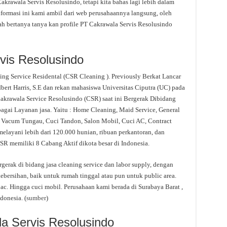
rawala Servis Resolusindo, tetapi kita bahas lagi lebih dalam
formasi ini kami ambil dari web perusahaannya langsung, oleh
dah bertanya tanya kan profile PT Cakrawala Servis Resolusindo
vis Resolusindo
ing Service Residental (CSR Cleaning ). Previously Berkat Lancar
ert Harris, S.E dan rekan mahasiswa Universitas Ciputra (UC) pada
 Cakrawala Service Resolusindo (CSR) saat ini Bergerak Dibidang
agai Layanan jasa. Yaitu : Home Cleaning, Maid Service, General
, Vacum Tungau, Cuci Tandon, Salon Mobil, Cuci AC, Contract
melayani lebih dari 120.000 hunian, ribuan perkantoran, dan
CSR memiliki 8 Cabang Aktif dikota besar di Indonesia.
 di bidang jasa cleaning service dan labor supply, dengan
ebersihan, baik untuk rumah tinggal atau pun untuk public area.
 ac. Hingga cuci mobil. Perusahaan kami berada di Surabaya Barat ,
donesia. (
sumber
)
la Servis Resolusindo