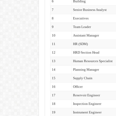
6
Building
7
Senior Business Analyst
8
Executives
9
Team Leader
10
Assistant Manager
11
HR (SDM)
12
HRD Section Head
13
Human Resources Specialist
14
Planning Manager
15
Supply Chain
16
Officer
17
Reservoir Engineer
18
Inspection Engineer
19
Instrument Engineer