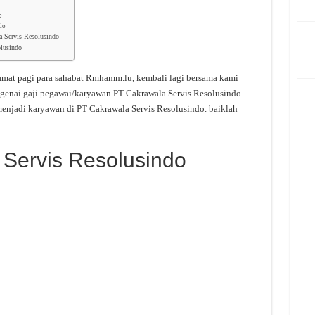
o
ndo
a Servis Resolusindo
olusindo
amat pagi para sahabat Rmhamm.lu, kembali lagi bersama kami
genai gaji pegawai/karyawan PT Cakrawala Servis Resolusindo.
menjadi karyawan di PT Cakrawala Servis Resolusindo. baiklah
 Servis Resolusindo