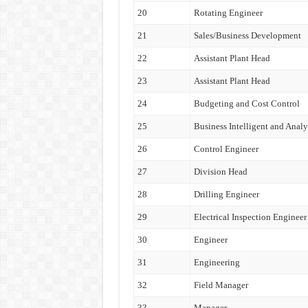
20
Rotating Engineer
21
Sales/Business Development
22
Assistant Plant Head
23
Assistant Plant Head
24
Budgeting and Cost Control
25
Business Intelligent and Analy
26
Control Engineer
27
Division Head
28
Drilling Engineer
29
Electrical Inspection Engineer
30
Engineer
31
Engineering
32
Field Manager
33
Manager