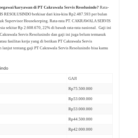
 pegawai/karyawan di PT Cakrawala Servis Resolusindo?
Rata-
S RESOLUSINDO berkisar dari kira-kira Rp2.487.593 per bulan
ntuk Supervisor Housekeeping. Rata-rata PT. CAKRAWALA SERVIS
 sekitar Rp 2.608.670, 22% di bawah rata-rata nasional. Gaji ini
Cakrawala Servis Resolusindo dan gaji ini juga belum termasuk
au fasilitas kerja yang di berikan PT Cakrawala Servis
 lanjut tentang gaji PT Cakrawala Servis Resolusindo bisa kamu
indo
GAJI
Rp75.500.000
Rp53.000.000
Rp53.000.000
Rp44.500.000
Rp42.000.000