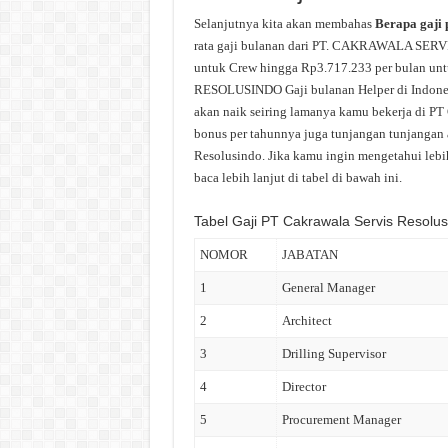
Selanjutnya kita akan membahas
Berapa gaji
rata gaji bulanan dari PT. CAKRAWALA SERVI
untuk Crew hingga Rp3.717.233 per bulan u
RESOLUSINDO Gaji bulanan Helper di Indonesia
akan naik seiring lamanya kamu bekerja di PT 
bonus per tahunnya juga tunjangan tunjangan at
Resolusindo. Jika kamu ingin mengetahui lebih
baca lebih lanjut di tabel di bawah ini.
Tabel Gaji PT Cakrawala Servis Resolus
NOMOR
JABATAN
1
General Manager
2
Architect
3
Drilling Supervisor
4
Director
5
Procurement Manager