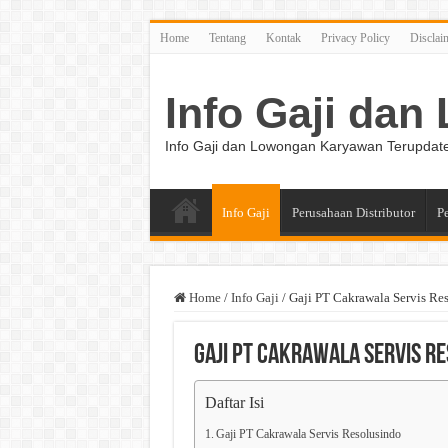
Home
Tentang
Kontak
Privacy Policy
Disclai
Info Gaji da
Info Gaji dan Lowongan Karyawan Terupdat
Info Gaji
Perusahaan Distributor
P
Home
/
Info Gaji
/
Gaji PT Cakrawala Servis Re
Gaji PT Cakrawala Servis R
Daftar Isi
Gaji PT Cakrawala Servis Resolusindo