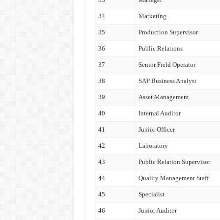
34
Marketing
35
Production Supervisor
36
Public Relations
37
Senior Field Operator
38
SAP Business Analyst
39
Asset Management
40
Internal Auditor
41
Junior Officer
42
Laboratory
43
Public Relation Supervisor
44
Quality Management Staff
45
Specialist
46
Junior Auditor