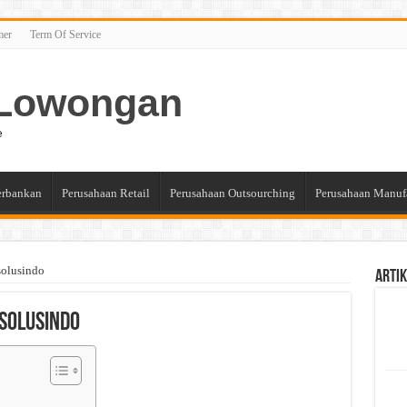
mer
Term Of Service
n Lowongan
e
erbankan
Perusahaan Retail
Perusahaan Outsourching
Perusahaan Manuf
solusindo
Artik
esolusindo