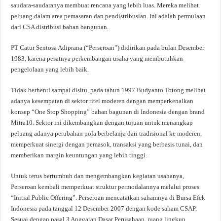
saudara-saudaranya membuat rencana yang lebih luas. Mereka melihat
peluang dalam area pemasaran dan pendistribusian. Ini adalah permulaan
dari CSA distribusi bahan bangunan.
PT Catur Sentosa Adiprana (“Perseroan”) didirikan pada bulan Desember
1983, karena pesatnya perkembangan usaha yang membutuhkan
pengelolaan yang lebih baik.
Tidak berhenti sampai disitu, pada tahun 1997 Budyanto Totong melihat
adanya kesempatan di sektor ritel moderen dengan memperkenalkan
konsep “One Stop Shopping” bahan bagunan di Indonesia dengan brand
Mitra10. Sektor ini dikembangkan dengan tujuan untuk menangkap
peluang adanya perubahan pola berbelanja dari tradisional ke moderen,
memperkuat sinergi dengan pemasok, transaksi yang berbasis tunai, dan
memberikan margin keuntungan yang lebih tinggi.
Untuk terus bertumbuh dan mengembangkan kegiatan usahanya,
Perseroan kembali memperkuat struktur permodalannya melalui proses
“Initial Public Offering”. Perseroan mencatatkan sahamnya di Bursa Efek
Indonesia pada tanggal 12 Desember 2007 dengan kode saham CSAP.
Sesuai dengan pasal 3 Anggaran Dasar Perusahaan, ruang lingkup