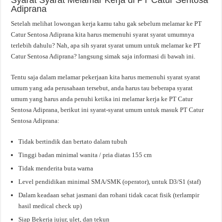
Syarat Syarat Melamar Kerja di PT Catur Sentosa
Adiprana
Setelah melihat lowongan kerja kamu tahu gak sebelum melamar ke PT
Catur Sentosa Adiprana kita harus memenuhi syarat syarat umumnya
terlebih dahulu? Nah, apa sih syarat syarat umum untuk melamar ke PT
Catur Sentosa Adiprana? langsung simak saja informasi di bawah ini.
Tentu saja dalam melamar pekerjaan kita harus memenuhi syarat syarat
umum yang ada perusahaan tersebut, anda harus tau beberapa syarat
umum yang harus anda penuhi ketika ini melamar kerja ke PT Catur
Sentosa Adiprana, berikut ini syarat-syarat umum untuk masuk PT Catur
Sentosa Adiprana:
Tidak bertindik dan bertato dalam tubuh
Tinggi badan minimal wanita / pria diatas 155 cm
Tidak menderita buta warna
Level pendidikan minimal SMA/SMK (operator), untuk D3/S1 (staf)
Dalam keadaan sehat jasmani dan rohani tidak cacat fisik (terlampir
hasil medical check up)
Siap Bekerja jujur, ulet, dan tekun