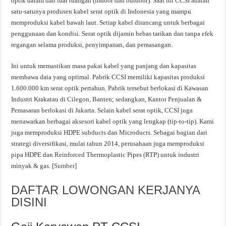
optik dalam dan luar ruangan (indoor dan outdoor). Saat ini CCSI adalah
satu-satunya produsen kabel serat optik di Indonesia yang mampu
memproduksi kabel bawah laut. Setiap kabel dirancang untuk berbagai
penggunaan dan kondisi. Serat optik dijamin bebas tarikan dan tanpa efek
regangan selama produksi, penyimpanan, dan pemasangan.
Ini untuk memastikan masa pakai kabel yang panjang dan kapasitas
membawa data yang optimal. Pabrik CCSI memiliki kapasitas produksi
1.600.000 km serat optik pertahun. Pabrik tersebut berlokasi di Kawasan
Industri Krakatau di Cilegon, Banten; sedangkan, Kantor Penjualan &
Pemasaran berlokasi di Jakarta. Selain kabel serat optik, CCSI juga
menawarkan berbagai aksesori kabel optik yang lengkap (tip-to-tip). Kami
juga memproduksi HDPE subducts dan Microducts. Sebagai bagian dari
strategi diversifikasi, mulai tahun 2014, perusahaan juga memproduksi
pipa HDPE dan Reinforced Thermoplastic Pipes (RTP) untuk industri
minyak & gas. [
Sumber
]
DAFTAR LOWONGAN KERJANYA
DISINI