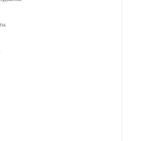
 Tbk
s