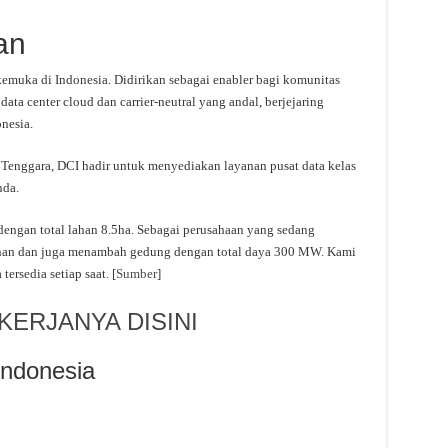
an
kemuka di Indonesia. Didirikan sebagai enabler bagi komunitas
ata center cloud dan carrier-neutral yang andal, berjejaring
nesia.
 Tenggara, DCI hadir untuk menyediakan layanan pusat data kelas
nda.
dengan total lahan 8.5ha. Sebagai perusahaan yang sedang
nan dan juga menambah gedung dengan total daya 300 MW. Kami
rsedia setiap saat. [
Sumber
]
ERJANYA DISINI
Indonesia