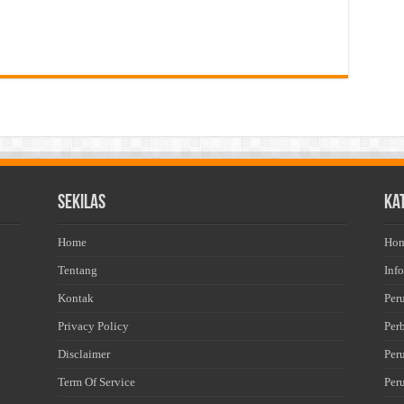
Sekilas
Ka
Home
Ho
Tentang
Info
Kontak
Per
Privacy Policy
Per
Disclaimer
Per
Term Of Service
Per