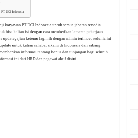
I
an PT DCI Indonesia
aji karyawan PT DCI Indonesia untuk semua jabatan tersedia
tuk bisa kalian isi dengan cara memberikan lamaran pekerjaan
ys
updategajian
ketemu lagi nih dengan mimin terimoet sedunia ini
update untuk kalian sahabat sikami di Indonesia dari sabang
 memberikan informasi tentang bonus dan tunjangan bagi seluruh
formasi ini dari HRD dan pegawai aktif disini.