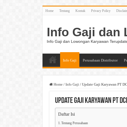
Home
Tentang
Kontak
Privacy Policy
Disclai
Info Gaji da
Info Gaji dan Lowongan Karyawan Terupdat
Info Gaji
Perusahaan Distributor
P
Home
/
Info Gaji
/
Update Gaji Karyawan PT DC
Update Gaji Karyawan PT DCI
Daftar Isi
Tentang Perusahaan