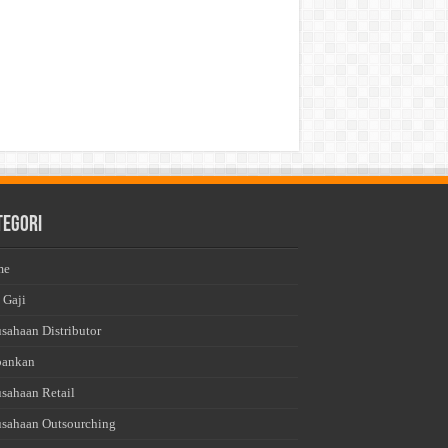
tegori
me
 Gaji
usahaan Distributor
bankan
usahaan Retail
usahaan Outsourching