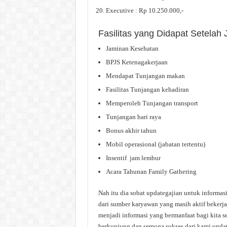
Executive : Rp 10.250.000,-
Fasilitas yang Didapat Setelah
Jaminan Kesehatan
BPJS Ketenagakerjaan
Mendapat Tunjangan makan
Fasilitas Tunjangan kehadiran
Memperoleh Tunjangan transport
Tunjangan hari raya
Bonus akhir tahun
Mobil operasional (jabatan tertentu)
Insentif jam lembur
Acara Tahunan Family Gathering
Nah itu dia sobat updategajian untuk informas
dari sumber karyawan yang masih aktif bekerja
menjadi informasi yang bermanfaat bagi kita s
berkunjung dan semoga sukses dari kami upda