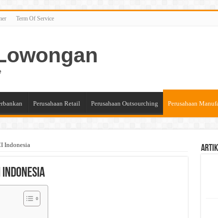
mer
Term Of Service
n Lowongan
e
erbankan
Perusahaan Retail
Perusahaan Outsourching
Perusahaan Manuf
I Indonesia
Artik
 Indonesia