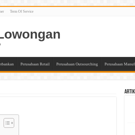
mer
Term Of Service
n Lowongan
e
erbankan
Perusahaan Retail
Perusahaan Outsourching
Perusahaan Manuf
Artik