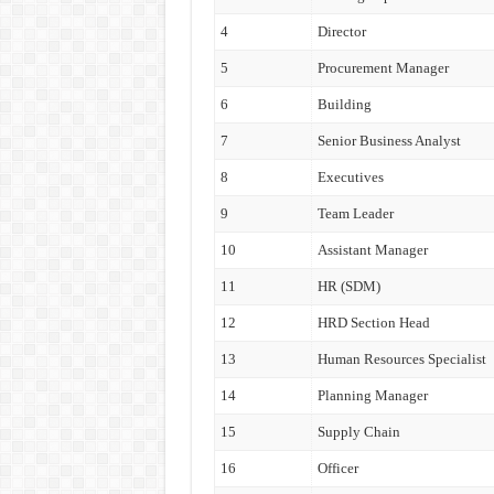
4
Director
5
Procurement Manager
6
Building
7
Senior Business Analyst
8
Executives
9
Team Leader
10
Assistant Manager
11
HR (SDM)
12
HRD Section Head
13
Human Resources Specialist
14
Planning Manager
15
Supply Chain
16
Officer