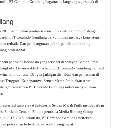
profile PT Cemindo Gemilang bagaimana langsung saja simak di
ilang
un 2011 merupakan produsen semen berkualitas premium dengan
berdiri, PT Cemindo Gemilang berkomitmen menjaga konsistensi
emen terbaik. Dan pembangunan pabrik-pabrik berteknologi
yang profesional.
nam pabrik di Indonesia yang tersebar di wilayah Banten, Jawa
 Bengkulu. Dalam waktu lima tahun, PT Cemindo Gemilang berhasil
insi di Indonesia. Dengan jaringan distribusi dan pemasaran di
Nusa Tenggara. Ke depannya, Semen Merah Putih akan terus
ai dengan komitmen PT Cemindo Gemilang untuk menyediakan
a.
presiasi masyarakat Indonesia, Semen Merah Putih mendapatkan
est Portland Cement. Pilihan pembaca Media Bintang Group
tahun 2015-2016. Selain itu, PT Cemindo Gemilang bertekad
 dan pelayanan terbaik dalam waktu yang cepat.