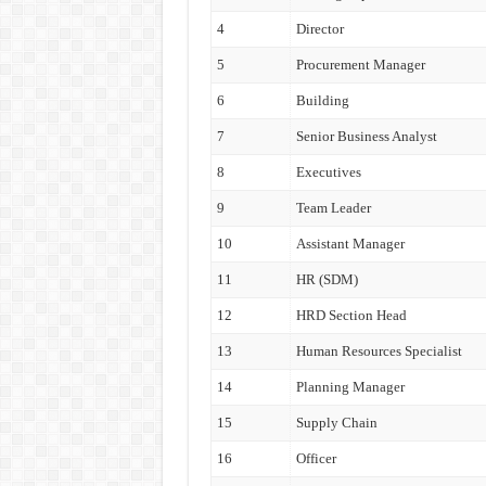
4
Director
5
Procurement Manager
6
Building
7
Senior Business Analyst
8
Executives
9
Team Leader
10
Assistant Manager
11
HR (SDM)
12
HRD Section Head
13
Human Resources Specialist
14
Planning Manager
15
Supply Chain
16
Officer