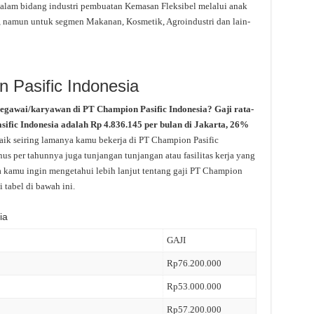
alam bidang industri pembuatan Kemasan Fleksibel melalui anak
, namun untuk segmen Makanan, Kosmetik, Agroindustri dan lain-
 Pasific Indonesia
pegawai/karyawan di PT Champion Pasific Indonesia? Gaji rata-
asific Indonesia adalah Rp 4.836.145 per bulan di Jakarta, 26%
aik seiring lamanya kamu bekerja di PT Champion Pasific
us per tahunnya juga tunjangan tunjangan atau fasilitas kerja yang
ka kamu ingin mengetahui lebih lanjut tentang gaji PT Champion
i tabel di bawah ini.
ia
GAJI
Rp76.200.000
Rp53.000.000
Rp57.200.000