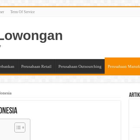
mer
Term Of Service
n Lowongan
e
erbankan
Perusahaan Retail
Perusahaan Outsourching
Perusahaan Manuf
donesia
Artik
onesia