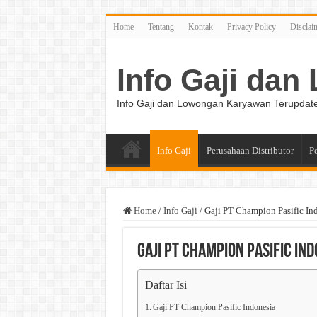
Home
Tentang
Kontak
Privacy Policy
Disclai
Info Gaji da
Info Gaji dan Lowongan Karyawan Terupdat
Info Gaji
Perusahaan Distributor
P
Home
/
Info Gaji
/
Gaji PT Champion Pasific In
Gaji PT Champion Pasific Ind
Daftar Isi
Gaji PT Champion Pasific Indonesia