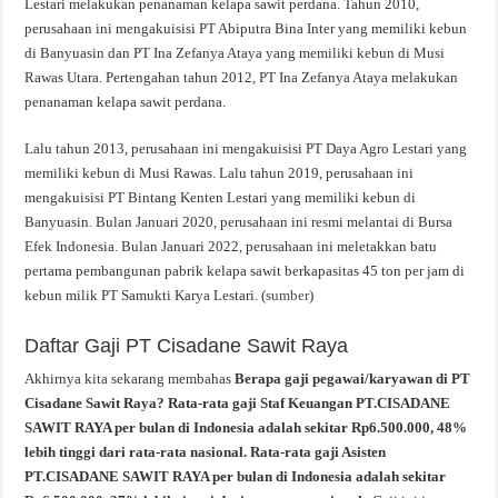
Lestari melakukan penanaman kelapa sawit perdana. Tahun 2010,
perusahaan ini mengakuisisi PT Abiputra Bina Inter yang memiliki kebun
di Banyuasin dan PT Ina Zefanya Ataya yang memiliki kebun di Musi
Rawas Utara. Pertengahan tahun 2012, PT Ina Zefanya Ataya melakukan
penanaman kelapa sawit perdana.
Lalu tahun 2013, perusahaan ini mengakuisisi PT Daya Agro Lestari yang
memiliki kebun di Musi Rawas. Lalu tahun 2019, perusahaan ini
mengakuisisi PT Bintang Kenten Lestari yang memiliki kebun di
Banyuasin. Bulan Januari 2020, perusahaan ini resmi melantai di Bursa
Efek Indonesia. Bulan Januari 2022, perusahaan ini meletakkan batu
pertama pembangunan pabrik kelapa sawit berkapasitas 45 ton per jam di
kebun milik PT Samukti Karya Lestari. (
sumber
)
Daftar Gaji PT Cisadane Sawit Raya
Akhirnya kita sekarang membahas
Berapa gaji pegawai/karyawan di PT
Cisadane Sawit Raya? Rata-rata gaji Staf Keuangan PT.CISADANE
SAWIT RAYA per bulan di Indonesia adalah sekitar Rp6.500.000, 48%
lebih tinggi dari rata-rata nasional. Rata-rata gaji Asisten
PT.CISADANE SAWIT RAYA per bulan di Indonesia adalah sekitar