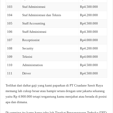
103
Staf Administrasi
Rp4.500.000
104
Staf Administrasi dan Teknis
Rp4.200.000
105
Staff Accounting
Rp4.500.000
106
Staff Administrasi
Rp4.300.000
107
Receptionist
Rp4.000.000
108
Security
Rp4.200.000
109
Teknisi
Rp4.000.000
110
Administration
Rp4.500.000
111
Driver
Rp4.500.000
Terlihat dari daftar gaji yang kami paparkan di PT Cisadane Sawit Raya
memang lah cukup besar atau hampir setara dengan umr jakarta sekarang
yaitu Rp 4.900.000 tetapi tergantung kamu menjabat atau berada di posisi
apa dan dimana.
Di samping itu kamu harus tahu loh Tingkat Pengangguran Terbuka (TPT)