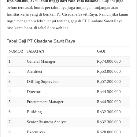
Rp6.500.000, 37% lebih tinggi dari rata-rata nasional.
Gaji ini juga
belum termasuk bonus per tahunnya juga tunjangan tunjangan atau
fasilitas kerja yang di berikan PT Cisadane Sawit Raya. Namun jika kamu
ingin mengetahui lebih lanjut tentang gaji di PT Cisadane Sawit Raya
bisa kamu baca di tabel di bawah ini.
Tabel Gaji PT Cisadane Sawit Raya
NOMOR
JABATAN
GAJI
1
General Manager
Rp74.000.000
2
Architect
Rp53.000.000
3
Drilling Supervisor
Rp57.200.000
4
Director
Rp44.500.000
5
Procurement Manager
Rp44.500.000
6
Building
Rp32.300.000
7
Senior Business Analyst
Rp32.300.000
8
Executives
Rp28.000.000