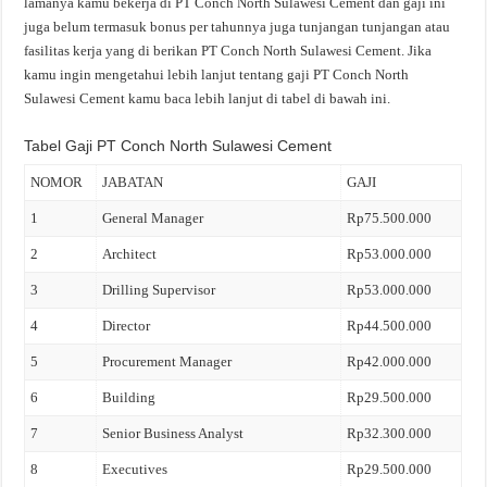
lamanya kamu bekerja di PT Conch North Sulawesi Cement dan gaji ini
juga belum termasuk bonus per tahunnya juga tunjangan tunjangan atau
fasilitas kerja yang di berikan PT Conch North Sulawesi Cement. Jika
kamu ingin mengetahui lebih lanjut tentang gaji PT Conch North
Sulawesi Cement kamu baca lebih lanjut di tabel di bawah ini.
Tabel Gaji PT Conch North Sulawesi Cement
NOMOR
JABATAN
GAJI
1
General Manager
Rp75.500.000
2
Architect
Rp53.000.000
3
Drilling Supervisor
Rp53.000.000
4
Director
Rp44.500.000
5
Procurement Manager
Rp42.000.000
6
Building
Rp29.500.000
7
Senior Business Analyst
Rp32.300.000
8
Executives
Rp29.500.000