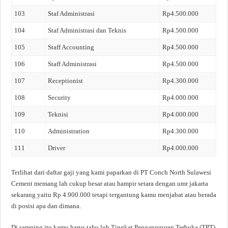
103
Staf Administrasi
Rp4.500.000
104
Staf Administrasi dan Teknis
Rp4.500.000
105
Staff Accounting
Rp4.500.000
106
Staff Administrasi
Rp4.500.000
107
Receptionist
Rp4.300.000
108
Security
Rp4.000.000
109
Teknisi
Rp4.000.000
110
Administration
Rp4.300.000
111
Driver
Rp4.000.000
Terlihat dari daftar gaji yang kami paparkan di PT Conch North Sulawesi
Cement memang lah cukup besar atau hampir setara dengan umr jakarta
sekarang yaitu Rp 4.900.000 tetapi tergantung kamu menjabat atau berada
di posisi apa dan dimana.
Di samping itu kamu harus tahu loh Tingkat Pengangguran Terbuka (TPT)