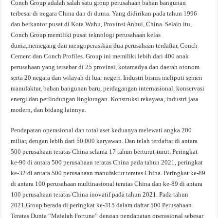
Conch Group adalah salah satu group perusahaan bahan bangunan
terbesar di negara China dan di dunia. Yang didirikan pada tahun 1996
dan berkantor pusat di Kota Wuhu, Provinsi Anhui, China. Selain itu,
Conch Group memiliki pusat teknologi perusahaan kelas
dunia,memegang dan mengoperasikan dua perusahaan terdaftar, Conch
Cement dan Conch Profiles. Group ini memiliki lebih dari 400 anak
perusahaan yang tersebar di 25 provinsi, kotamadya dan daerah otonom
serta 20 negara dan wilayah di luar negeri. Industri bisnis meliputi semen
manufaktur, bahan bangunan baru, perdagangan internasional, konservasi
energi dan perlindungan lingkungan. Konstruksi rekayasa, industri jasa
modern, dan bidang lainnya.
Pendapatan operasional dan total aset keduanya melewati angka 200
miliar, dengan lebih dari 50.000 karyawan. Dan telah terdaftar di antara
500 perusahaan teratas China selama 17 tahun berturut-turut. Peringkat
ke-90 di antara 500 perusahaan teratas China pada tahun 2021, peringkat
ke-32 di antara 500 perusahaan manufaktur teratas China. Peringkat ke-89
di antara 100 perusahaan multinasional teratas China dan ke-89 di antara
100 perusahaan teratas China inovatif pada tahun 2021. Pada tahun
2021,Group berada di peringkat ke-315 dalam daftar 500 Perusahaan
Teratas Dunia “Majalah Fortune” dengan pendapatan operasional sebesar