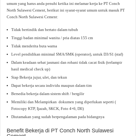
umum yang harus anda penuhi ketika ini melamar kerja ke PT Conch
North Sulawesi Cement, berikut ini syarat-syarat umum untuk masuk PT
Conch North Sulawesi Cement:
Tidak bertindik dan bertato dalam tubuh
Tinggi badan minimal wanita / pria diatas 155 cm
Tidak menderita buta warna
Level pendidikan minimal SMA/SMK (operator), untuk D3/S1 (staf)
Dalam keadaan sehat jasmani dan rohani tidak cacat fisik (terlampir
hasil medical check up)
Siap Bekerja jujur, ulet, dan tekun
Dapat bekerja secara individu maupun dalam tim
Bersedia bekerja dalam sistem shift / bergilir
Memiliki dan Melampirkan dokumen yang diperlukan seperti (
Fotocopy KTP, Ijazah, SKCK, Foto 4×6, Dll)
Diutamakan yang sudah berpengalaman pada bidangnya
Benefit Bekerja di PT Conch North Sulawesi
Cement