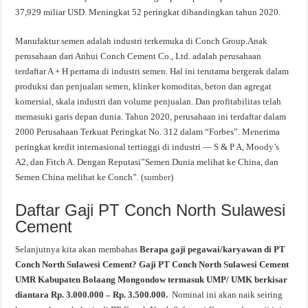
37,929 miliar USD. Meningkat 52 peringkat dibandingkan tahun 2020.
Manufaktur semen adalah industri terkemuka di Conch Group.Anak
perusahaan dari Anhui Conch Cement Co., Ltd. adalah perusahaan
terdaftar A + H pertama di industri semen. Hal ini terutama bergerak dalam
produksi dan penjualan semen, klinker komoditas, beton dan agregat
komersial, skala industri dan volume penjualan. Dan profitabilitas telah
memasuki garis depan dunia. Tahun 2020, perusahaan ini terdaftar dalam
2000 Perusahaan Terkuat Peringkat No. 312 dalam “Forbes”. Menerima
peringkat kredit internasional tertinggi di industri — S & P A, Moody’s
A2, dan Fitch A. Dengan Reputasi”Semen Dunia melihat ke China, dan
Semen China melihat ke Conch”. (
sumber
)
Daftar Gaji PT Conch North Sulawesi
Cement
Selanjutnya kita akan membahas
Berapa gaji pegawai/karyawan di PT
Conch North Sulawesi Cement? Gaji PT Conch North Sulawesi Cement
UMR Kabupaten Bolaang Mongondow termasuk UMP/ UMK berkisar
diantara Rp. 3.000.000 – Rp. 3.500.000.
Nominal ini akan naik seiring