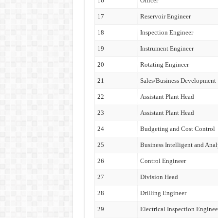
16
Officer
17
Reservoir Engineer
18
Inspection Engineer
19
Instrument Engineer
20
Rotating Engineer
21
Sales/Business Development
22
Assistant Plant Head
23
Assistant Plant Head
24
Budgeting and Cost Control
25
Business Intelligent and Anal
26
Control Engineer
27
Division Head
28
Drilling Engineer
29
Electrical Inspection Enginee