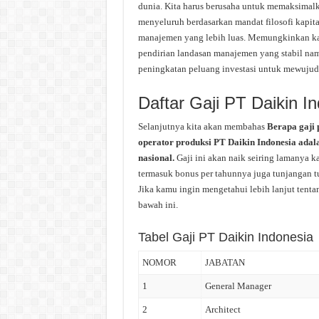
dunia. Kita harus berusaha untuk memaksimal
menyeluruh berdasarkan mandat filosofi kapita
manajemen yang lebih luas. Memungkinkan 
pendirian landasan manajemen yang stabil namu
peningkatan peluang investasi untuk mewujudk
Daftar Gaji PT Daikin I
Selanjutnya kita akan membahas
Berapa gaji 
operator produksi PT Daikin Indonesia adal
nasional.
Gaji ini akan naik seiring lamanya k
termasuk bonus per tahunnya juga tunjangan tun
Jika kamu ingin mengetahui lebih lanjut tentan
bawah ini.
Tabel Gaji PT Daikin Indonesia
NOMOR
JABATAN
1
General Manager
2
Architect