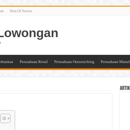
mer
Term Of Service
n Lowongan
e
erbankan
Perusahaan Retail
Perusahaan Outsourching
Perusahaan Manuf
Artik