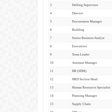
3
Drilling Supervisor
4
Director
5
Procurement Manager
6
Building
7
Senior Business Analyst
8
Executives
9
Team Leader
10
Assistant Manager
11
HR (SDM)
12
HRD Section Head
13
Human Resources Specialist
14
Planning Manager
15
Supply Chain