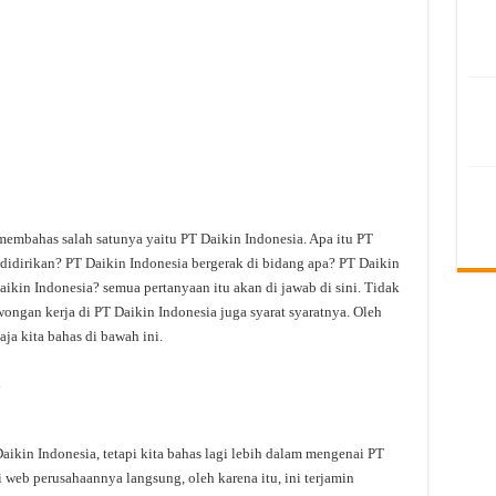
membahas salah satunya yaitu PT Daikin Indonesia. Apa itu PT
didirikan? PT Daikin Indonesia bergerak di bidang apa? PT Daikin
aikin Indonesia? semua pertanyaan itu akan di jawab di sini. Tidak
ongan kerja di PT Daikin Indonesia juga syarat syaratnya. Oleh
ja kita bahas di bawah ini.
a
kin Indonesia, tetapi kita bahas lagi lebih dalam mengenai PT
i web perusahaannya langsung, oleh karena itu, ini terjamin