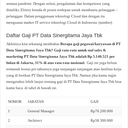
semasa pandemi. Dengan solusi, pengalaman dan kompetensi yang
dimiliki, Elitery berada di posisi terdepan untuk membantu pelanggan –
pelanggan. Dalam penggunaan teknologi Cloud dan dengan itu
menguasai market IT service teknologi Cloud di Indonesia. (sumber)
Daftar Gaji PT Data Sinergitama Jaya Tbk
Akhirnya kita sekarang membahas
Berapa gaji pegawai/karyawan di PT
Data Sinergitama Jaya Tbk? Gaji rata-rata untuk staf sales &
marketing PT Data Sinergitama Jaya Tbk adalah Rp 5.146.521 per
bulan di Jakarta, 31% di atas rata-rata nasional.
Gaji ini juga belum
termasuk bonus per tahunnya juga tunjangan tunjangan atau fasilitas kerja
yang di berikan PT Data Sinergitama Jaya Tbk. Namun jika kamu ingin
mengetahui lebih lanjut tentang gaji di PT Data Sinergitama Jaya Tbk bisa
kamu baca di tabel di bawah ini.
NOMOR
JABATAN
GAJI
1
General Manager
Rp76.200.000
2
Architect
Rp58.300.000