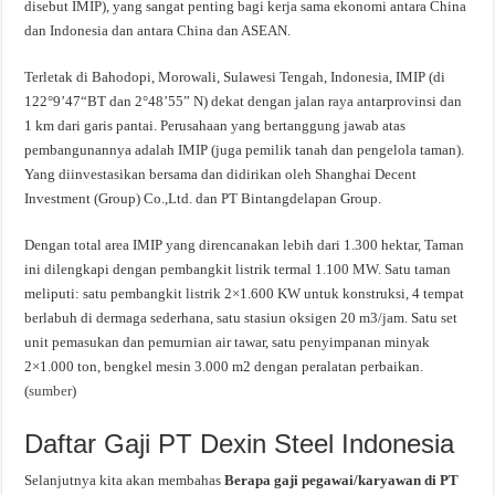
disebut IMIP), yang sangat penting bagi kerja sama ekonomi antara China
dan Indonesia dan antara China dan ASEAN.
Terletak di Bahodopi, Morowali, Sulawesi Tengah, Indonesia, IMIP (di
122°9’47“BT dan 2°48’55” N) dekat dengan jalan raya antarprovinsi dan
1 km dari garis pantai. Perusahaan yang bertanggung jawab atas
pembangunannya adalah IMIP (juga pemilik tanah dan pengelola taman).
Yang diinvestasikan bersama dan didirikan oleh Shanghai Decent
Investment (Group) Co.,Ltd. dan PT Bintangdelapan Group.
Dengan total area IMIP yang direncanakan lebih dari 1.300 hektar, Taman
ini dilengkapi dengan pembangkit listrik termal 1.100 MW. Satu taman
meliputi: satu pembangkit listrik 2×1.600 KW untuk konstruksi, 4 tempat
berlabuh di dermaga sederhana, satu stasiun oksigen 20 m3/jam. Satu set
unit pemasukan dan pemurnian air tawar, satu penyimpanan minyak
2×1.000 ton, bengkel mesin 3.000 m2 dengan peralatan perbaikan.
(
sumber
)
Daftar Gaji PT Dexin Steel Indonesia
Selanjutnya kita akan membahas
Berapa gaji pegawai/karyawan di PT