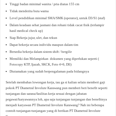
Tinggi badan minimal wanita / pria diatas 155 cm
Tidak menderita buta warna
Level pendidikan minimal SMA/SMK (operator), untuk D3/S1 (staf)
Dalam keadaan sehat jasmani dan rohani tidak cacat fisik (terlampir
hasil medical check up)
Siap Bekerja jujur, ulet, dan tekun
Dapat bekerja secara individu maupun dalam tim
Bersedia bekerja dalam sistem shift / bergilir
Memiliki dan Melampirkan dokumen yang diperlukan seperti (
Fotocopy KTP, Ijazah, SKCK, Foto 4×6, Dll)
Diutamakan yang sudah berpengalaman pada bidangnya
Setelah membahas lowongan kerja, tau ga si kalian selain memberi gaji
pokok PT Diametral Involute Karawang pun memberi beri benefit seperti
tunjangan dan sarana/fasilitas kerja sesuai dengan jabatan
pegawai/karyawannya loh, apa saja tunjangan tunjangan dan benefitnya
menjadi karyawan PT Diametral Involute Karawang? Nah ini beberapa
contoh tunjangan-tunjangan yang di berikan PT Diametral Involute