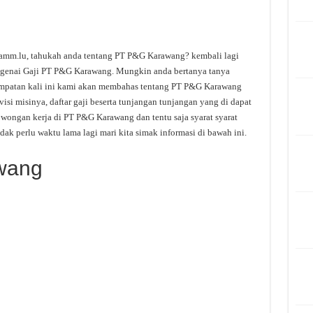
mm.lu, tahukah anda tentang PT P&G Karawang? kembali lagi
ngenai Gaji PT P&G Karawang. Mungkin anda bertanya tanya
mpatan kali ini kami akan membahas tentang PT P&G Karawang
si misinya, daftar gaji beserta tunjangan tunjangan yang di dapat
owongan kerja di PT P&G Karawang dan tentu saja syarat syarat
 perlu waktu lama lagi mari kita simak informasi di bawah ini.
wang