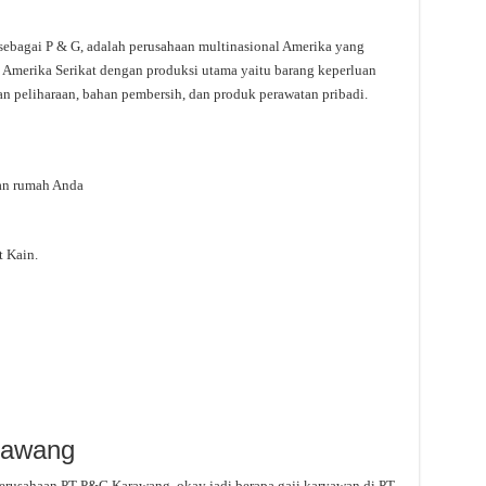
sebagai P & G, adalah perusahaan multinasional Amerika yang
o, Amerika Serikat dengan produksi utama yaitu barang keperluan
n peliharaan, bahan pembersih, dan produk perawatan pribadi.
an rumah Anda
 Kain.
rawang
perusahaan PT P&G Karawang, okay jadi berapa gaji karyawan di PT