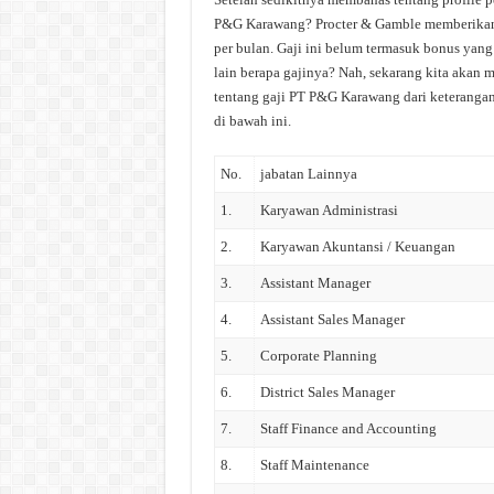
P&G Karawang? Procter & Gamble memberikan g
per bulan. Gaji ini belum termasuk bonus yang
lain berapa gajinya? Nah, sekarang kita akan 
tentang gaji PT P&G Karawang dari keteranga
di bawah ini.
No.
jabatan Lainnya
1.
Karyawan Administrasi
2.
Karyawan Akuntansi / Keuangan
3.
Assistant Manager
4.
Assistant Sales Manager
5.
Corporate Planning
6.
District Sales Manager
7.
Staff Finance and Accounting
8.
Staff Maintenance