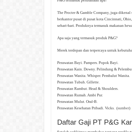
P&G termasuk perusahaan apa?
The Procter & Gamble Company, juga dikenal 
berkantor pusat di pusat kota Cincinnati, Ohi
sehari-hari. Produknya termasuk makanan hewa
Apa saja yang termasuk produk P&G?
Merek terdepan dan terpercaya untuk kebutuh
Perawatan Bayi. Pampers. Popok Bayi.
Perawatan Kain. Downy. Pelindung & Pelembut
Perawatan Wanita. Whisper. Pembalut Wanita.
Perawatan Tubuh. Gillette.
Perawatan Rambut. Head & Shoulders.
Perawatan Rumah. Ambi Pur.
Perawatan Mulut. Oral-B.
Perawatan Kesehatan Pribadi. Vicks. (
sumber
)
Daftar Gaji PT P&G Ka
Setelah sedikitnya membahas tentang profile 