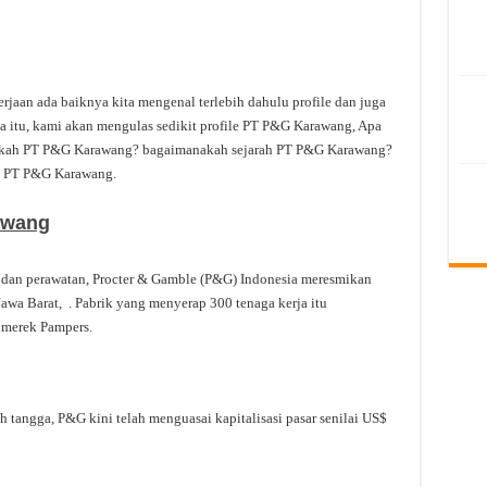
jaan ada baiknya kita mengenal terlebih dahulu profile dan juga
ena itu, kami akan mengulas sedikit profile PT P&G Karawang, Apa
pakah PT P&G Karawang? bagaimanakah sejarah PT P&G Karawang?
ai PT P&G Karawang.
awang
dan perawatan, Procter & Gamble (P&G) Indonesia meresmikan
Jawa Barat, . Pabrik yang menyerap 300 tenaga kerja itu
 merek Pampers.
h tangga, P&G kini telah menguasai kapitalisasi pasar senilai US$