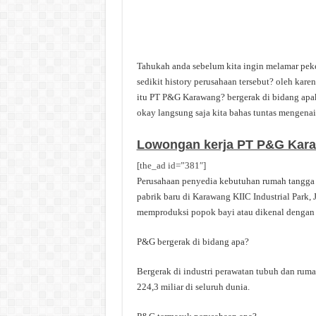
Tahukah anda sebelum kita ingin melamar peker
sedikit history perusahaan tersebut? oleh kar
itu PT P&G Karawang? bergerak di bidang a
okay langsung saja kita bahas tuntas mengen
Lowongan kerja PT P&G Kar
[the_ad id=”381″]
Perusahaan penyedia kebutuhan rumah tangga 
pabrik baru di Karawang KIIC Industrial Park, 
memproduksi popok bayi atau dikenal dengan
P&G bergerak di bidang apa?
Bergerak di industri perawatan tubuh dan ruma
224,3 miliar di seluruh dunia.