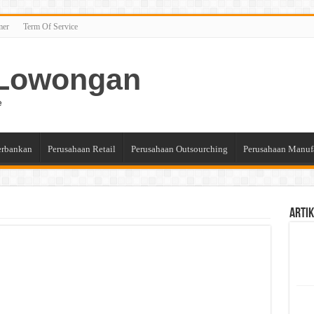
mer
Term Of Service
n Lowongan
e
erbankan
Perusahaan Retail
Perusahaan Outsourching
Perusahaan Manuf
Artik