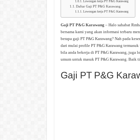
Lowongan kerja PT P&G Karawang
Daftar Gaji PT P&G Karawang
Lowongan kerja PT P&G Karawang
Gaji PT P&G Karawang
– Halo sahabat Rmha
bersama kami yang akan informasi terbaru me
berapa gaji PT P&G Karawang? Nah pada kese
dari mulai profile PT P&G Karawang termasuk vi
bila anda bekerja di PT P&G Karawang, juga l
umum untuk masuk PT P&G Karawang. Baik tidak
Gaji PT P&G Kara