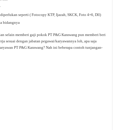
r
erlukan seperti ( Fotocopy KTP, Ijazah, SKCK, Foto 4×6, Dll)
a bidangnya
lian selain memberi gaji pokok PT P&G Karawang pun memberi beri
 kerja sesuai dengan jabatan pegawai/karyawannya loh, apa saja
karyawan PT P&G Karawang? Nah ini beberapa contoh tunjangan-