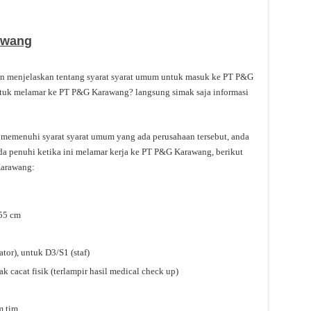
awang
kan menjelaskan tentang syarat syarat umum untuk masuk ke PT P&G
ntuk melamar ke PT P&G Karawang? langsung simak saja informasi
s memenuhi syarat syarat umum yang ada perusahaan tersebut, anda
da penuhi ketika ini melamar kerja ke PT P&G Karawang, berikut
Karawang:
155 cm
r), untuk D3/S1 (staf)
k cacat fisik (terlampir hasil medical check up)
m tim