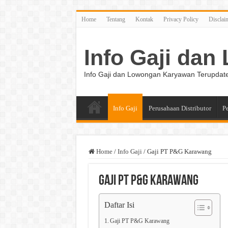
Home
Tentang
Kontak
Privacy Policy
Disclai
Info Gaji da
Info Gaji dan Lowongan Karyawan Terupdat
Info Gaji
Perusahaan Distributor
P
Home
/
Info Gaji
/
Gaji PT P&G Karawang
Gaji PT P&G Karawang
Daftar Isi
Gaji PT P&G Karawang