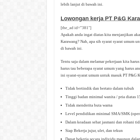
lebih lanjut di bawah ini.
Lowongan kerja PT P&G Kar
[the_ad id=”381″]
Apakah anda ingat diatas kita menjanjikan a
Karawang? Nah, apa sih syarat syarat umum u
di bawah ini.
Tentu saja dalam melamar pekerjaan kita haru
harus tau beberapa syarat umum yang harus an
ini syarat-syarat umum untuk masuk PT P&G 
Tidak bertindik dan bertato dalam tubuh
Tinggi badan minimal wanita / pria diatas 
Tidak menderita buta warna
Level pendidikan minimal SMA/SMK (operato
Dalam keadaan sehat jasmani dan rohani tida
Siap Bekerja jujur, ulet, dan tekun
Dapat bekerja secara individu maupun dala