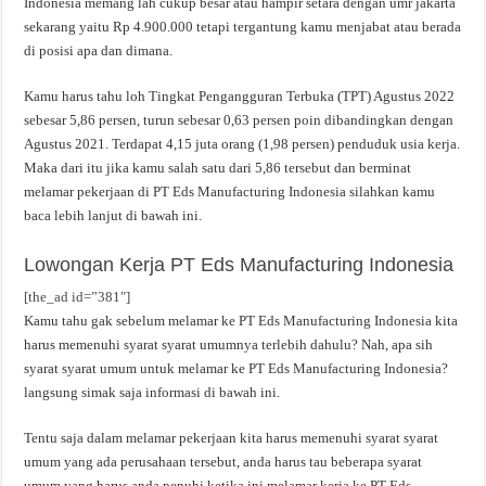
Indonesia memang lah cukup besar atau hampir setara dengan umr jakarta
sekarang yaitu Rp 4.900.000 tetapi tergantung kamu menjabat atau berada
di posisi apa dan dimana.
Kamu harus tahu loh Tingkat Pengangguran Terbuka (TPT) Agustus 2022
sebesar 5,86 persen, turun sebesar 0,63 persen poin dibandingkan dengan
Agustus 2021. Terdapat 4,15 juta orang (1,98 persen) penduduk usia kerja.
Maka dari itu jika kamu salah satu dari 5,86 tersebut dan berminat
melamar pekerjaan di PT Eds Manufacturing Indonesia silahkan kamu
baca lebih lanjut di bawah ini.
Lowongan Kerja PT Eds Manufacturing Indonesia
[the_ad id=”381″]
Kamu tahu gak sebelum melamar ke PT Eds Manufacturing Indonesia kita
harus memenuhi syarat syarat umumnya terlebih dahulu? Nah, apa sih
syarat syarat umum untuk melamar ke PT Eds Manufacturing Indonesia?
langsung simak saja informasi di bawah ini.
Tentu saja dalam melamar pekerjaan kita harus memenuhi syarat syarat
umum yang ada perusahaan tersebut, anda harus tau beberapa syarat
umum yang harus anda penuhi ketika ini melamar kerja ke PT Eds