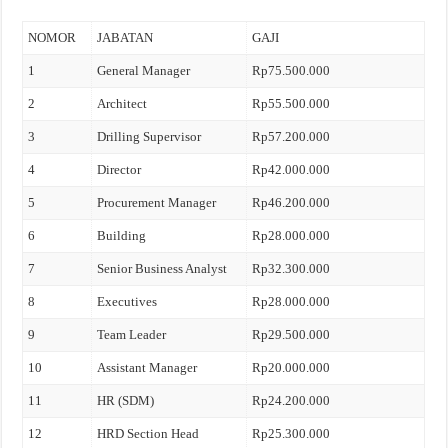
NOMOR
JABATAN
GAJI
1
General Manager
Rp75.500.000
2
Architect
Rp55.500.000
3
Drilling Supervisor
Rp57.200.000
4
Director
Rp42.000.000
5
Procurement Manager
Rp46.200.000
6
Building
Rp28.000.000
7
Senior Business Analyst
Rp32.300.000
8
Executives
Rp28.000.000
9
Team Leader
Rp29.500.000
10
Assistant Manager
Rp20.000.000
11
HR (SDM)
Rp24.200.000
12
HRD Section Head
Rp25.300.000