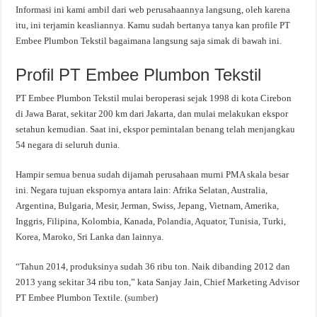
Informasi ini kami ambil dari web perusahaannya langsung, oleh karena
itu, ini terjamin keasliannya. Kamu sudah bertanya tanya kan profile PT
Embee Plumbon Tekstil bagaimana langsung saja simak di bawah ini.
Profil PT Embee Plumbon Tekstil
PT Embee Plumbon Tekstil mulai beroperasi sejak 1998 di kota Cirebon
di Jawa Barat, sekitar 200 km dari Jakarta, dan mulai melakukan ekspor
setahun kemudian. Saat ini, ekspor pemintalan benang telah menjangkau
54 negara di seluruh dunia.
Hampir semua benua sudah dijamah perusahaan murni PMA skala besar
ini. Negara tujuan ekspornya antara lain: Afrika Selatan, Australia,
Argentina, Bulgaria, Mesir, Jerman, Swiss, Jepang, Vietnam, Amerika,
Inggris, Filipina, Kolombia, Kanada, Polandia, Aquator, Tunisia, Turki,
Korea, Maroko, Sri Lanka dan lainnya.
“Tahun 2014, produksinya sudah 36 ribu ton. Naik dibanding 2012 dan
2013 yang sekitar 34 ribu ton,” kata Sanjay Jain, Chief Marketing Advisor
PT Embee Plumbon Textile. (
sumber
)