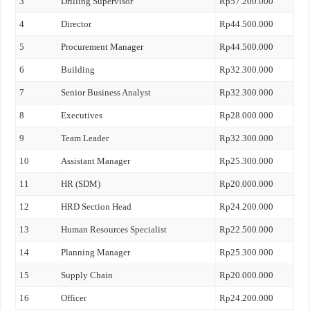
3
Drilling Supervisor
Rp57.200.000
4
Director
Rp44.500.000
5
Procurement Manager
Rp44.500.000
6
Building
Rp32.300.000
7
Senior Business Analyst
Rp32.300.000
8
Executives
Rp28.000.000
9
Team Leader
Rp32.300.000
10
Assistant Manager
Rp25.300.000
11
HR (SDM)
Rp20.000.000
12
HRD Section Head
Rp24.200.000
13
Human Resources Specialist
Rp22.500.000
14
Planning Manager
Rp25.300.000
15
Supply Chain
Rp20.000.000
16
Officer
Rp24.200.000