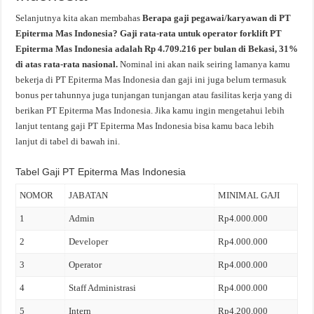
Selanjutnya kita akan membahas
Berapa gaji pegawai/karyawan di PT
Epiterma Mas Indonesia? Gaji rata-rata untuk operator forklift PT
Epiterma Mas Indonesia adalah Rp 4.709.216 per bulan di Bekasi, 31%
di atas rata-rata nasional.
Nominal ini akan naik seiring lamanya kamu
bekerja di PT Epiterma Mas Indonesia dan gaji ini juga belum termasuk
bonus per tahunnya juga tunjangan tunjangan atau fasilitas kerja yang di
berikan PT Epiterma Mas Indonesia. Jika kamu ingin mengetahui lebih
lanjut tentang gaji PT Epiterma Mas Indonesia bisa kamu baca lebih
lanjut di tabel di bawah ini.
Tabel Gaji PT Epiterma Mas Indonesia
NOMOR
JABATAN
MINIMAL GAJI
1
Admin
Rp4.000.000
2
Developer
Rp4.000.000
3
Operator
Rp4.000.000
4
Staff Administrasi
Rp4.000.000
5
Intern
Rp4.200.000