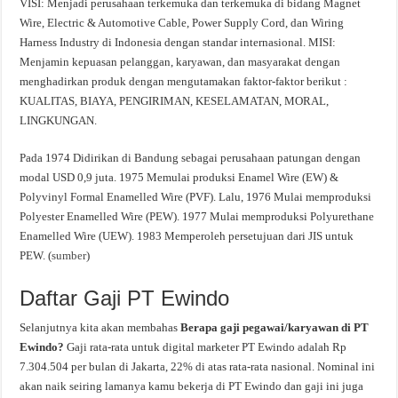
VISI: Menjadi perusahaan terkemuka dan terkemuka di bidang Magnet
Wire, Electric & Automotive Cable, Power Supply Cord, dan Wiring
Harness Industry di Indonesia dengan standar internasional. MISI:
Menjamin kepuasan pelanggan, karyawan, dan masyarakat dengan
menghadirkan produk dengan mengutamakan faktor-faktor berikut :
KUALITAS, BIAYA, PENGIRIMAN, KESELAMATAN, MORAL,
LINGKUNGAN.
Pada 1974 Didirikan di Bandung sebagai perusahaan patungan dengan
modal USD 0,9 juta. 1975 Memulai produksi Enamel Wire (EW) &
Polyvinyl Formal Enamelled Wire (PVF). Lalu, 1976 Mulai memproduksi
Polyester Enamelled Wire (PEW). 1977 Mulai memproduksi Polyurethane
Enamelled Wire (UEW). 1983 Memperoleh persetujuan dari JIS untuk
PEW. (
sumber
)
Daftar Gaji PT Ewindo
Selanjutnya kita akan membahas
Berapa gaji pegawai/karyawan di PT
Ewindo?
Gaji rata-rata untuk digital marketer PT Ewindo adalah Rp
7.304.504 per bulan di Jakarta, 22% di atas rata-rata nasional. Nominal ini
akan naik seiring lamanya kamu bekerja di PT Ewindo dan gaji ini juga