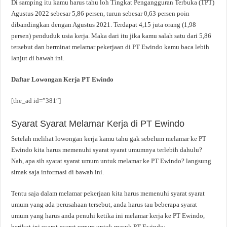
Di samping itu kamu harus tahu loh Tingkat Pengangguran Terbuka (TPT)
Agustus 2022 sebesar 5,86 persen, turun sebesar 0,63 persen poin
dibandingkan dengan Agustus 2021. Terdapat 4,15 juta orang (1,98
persen) penduduk usia kerja. Maka dari itu jika kamu salah satu dari 5,86
tersebut dan berminat melamar pekerjaan di PT Ewindo kamu baca lebih
lanjut di bawah ini.
Daftar Lowongan Kerja PT Ewindo
[the_ad id=”381″]
Syarat Syarat Melamar Kerja di PT Ewindo
Setelah melihat lowongan kerja kamu tahu gak sebelum melamar ke PT
Ewindo kita harus memenuhi syarat syarat umumnya terlebih dahulu?
Nah, apa sih syarat syarat umum untuk melamar ke PT Ewindo? langsung
simak saja informasi di bawah ini.
Tentu saja dalam melamar pekerjaan kita harus memenuhi syarat syarat
umum yang ada perusahaan tersebut, anda harus tau beberapa syarat
umum yang harus anda penuhi ketika ini melamar kerja ke PT Ewindo,
berikut ini syarat-syarat umum untuk masuk PT Ewindo: