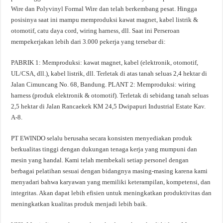
Wire dan Polyvinyl Formal Wire dan telah berkembang pesat. Hingga
posisinya saat ini mampu memproduksi kawat magnet, kabel listrik &
otomotif, catu daya cord, wiring harness, dll. Saat ini Perseroan
mempekerjakan lebih dari 3.000 pekerja yang tersebar di:
PABRIK 1: Memproduksi: kawat magnet, kabel (elektronik, otomotif,
UL/CSA, dll.), kabel listrik, dll. Terletak di atas tanah seluas 2,4 hektar di
Jalan Cimuncang No. 68, Bandung. PLANT 2: Memproduksi: wiring
harness (produk elektronik & otomotif). Terletak di sebidang tanah seluas
2,5 hektar di Jalan Rancaekek KM 24,5 Dwipapuri Industrial Estate Kav.
A-8.
PT EWINDO selalu berusaha secara konsisten menyediakan produk
berkualitas tinggi dengan dukungan tenaga kerja yang mumpuni dan
mesin yang handal. Kami telah membekali setiap personel dengan
berbagai pelatihan sesuai dengan bidangnya masing-masing karena kami
menyadari bahwa karyawan yang memiliki keterampilan, kompetensi, dan
integritas. Akan dapat lebih efisien untuk meningkatkan produktivitas dan
meningkatkan kualitas produk menjadi lebih baik.