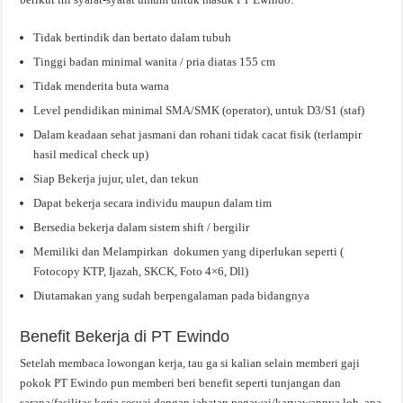
Tidak bertindik dan bertato dalam tubuh
Tinggi badan minimal wanita / pria diatas 155 cm
Tidak menderita buta warna
Level pendidikan minimal SMA/SMK (operator), untuk D3/S1 (staf)
Dalam keadaan sehat jasmani dan rohani tidak cacat fisik (terlampir
hasil medical check up)
Siap Bekerja jujur, ulet, dan tekun
Dapat bekerja secara individu maupun dalam tim
Bersedia bekerja dalam sistem shift / bergilir
Memiliki dan Melampirkan dokumen yang diperlukan seperti (
Fotocopy KTP, Ijazah, SKCK, Foto 4×6, Dll)
Diutamakan yang sudah berpengalaman pada bidangnya
Benefit Bekerja di PT Ewindo
Setelah membaca lowongan kerja, tau ga si kalian selain memberi gaji
pokok PT Ewindo pun memberi beri benefit seperti tunjangan dan
sarana/fasilitas kerja sesuai dengan jabatan pegawai/karyawannya loh, apa