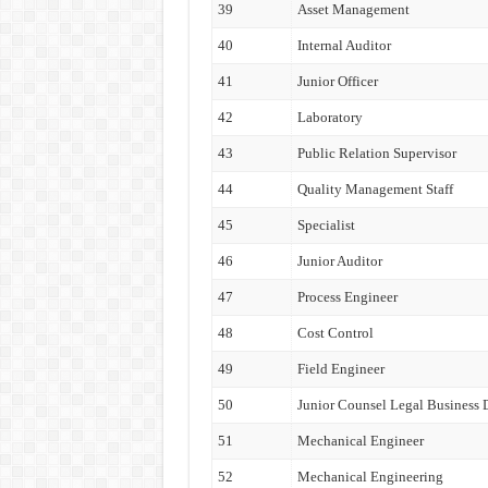
39
Asset Management
40
Internal Auditor
41
Junior Officer
42
Laboratory
43
Public Relation Supervisor
44
Quality Management Staff
45
Specialist
46
Junior Auditor
47
Process Engineer
48
Cost Control
49
Field Engineer
50
Junior Counsel Legal Business
51
Mechanical Engineer
52
Mechanical Engineering