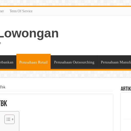
mer
Term Of Service
n Lowongan
e
erbankan
Perusahaan Retail
Perusahaan Outsourching
Perusahaan Manuf
 Tbk
Artik
Tbk