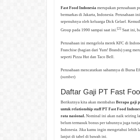
Fast Food Indonesia
merupakan perusahaan pub
bermarkas di Jakarta, Indonesia. Perusahaan in
sepenuhnya oleh keluarga Dick Gelael. Kemud
[2]
Group pada 1990 sampai saat ini.
Saat ini, b
Perusahaan ini mengelola merek KFC di Indone
Franchise (bagian dari Yum! Brands) yang mer
seperti Pizza Hut dan Taco Bell.
Perusahaan mencatatkan sahamnya di Bursa Ef
(
sumber
)
Daftar Gaji PT Fast Foo
Berikutnya kita akan membahas
Berapa gaji 
untuk relationship staff PT Fast Food Indone
rata nasional.
Nominal ini akan naik seiring l
belum termasuk bonus per tahunnya juga tunjan
Indonesia. Jika kamu ingin mengetahui lebih l
lanjut di tabel di bawah ini.