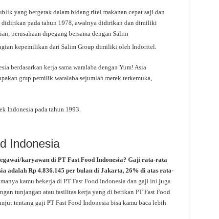
lik yang bergerak dalam bidang ritel makanan cepat saji dan
i didirikan pada tahun 1978, awalnya didirikan dan dimiliki
ian, perusahaan dipegang bersama dengan Salim
agian kepemilikan dari Salim Group dimiliki oleh Indoritel.
sia berdasarkan kerja sama waralaba dengan Yum! Asia
upakan grup pemilik waralaba sejumlah merek terkemuka,
ek Indonesia pada tahun 1993.
d Indonesia
pegawai/karyawan di PT Fast Food Indonesia? Gaji rata-rata
sia adalah Rp 4.836.145 per bulan di Jakarta, 26% di atas rata-
amanya kamu bekerja di PT Fast Food Indonesia dan gaji ini juga
gan tunjangan atau fasilitas kerja yang di berikan PT Fast Food
anjut tentang gaji PT Fast Food Indonesia bisa kamu baca lebih