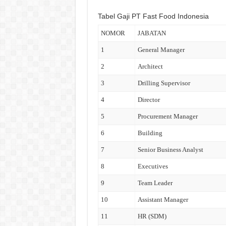
Tabel Gaji PT Fast Food Indonesia
NOMOR
JABATAN
1
General Manager
2
Architect
3
Drilling Supervisor
4
Director
5
Procurement Manager
6
Building
7
Senior Business Analyst
8
Executives
9
Team Leader
10
Assistant Manager
11
HR (SDM)