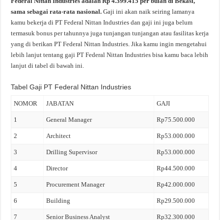
Federal Nittan Industries adalah Rp 4.399.415 per bulan di Bekasi,
sama sebagai rata-rata nasional.
Gaji ini akan naik seiring lamanya
kamu bekerja di PT Federal Nittan Industries dan gaji ini juga belum
termasuk bonus per tahunnya juga tunjangan tunjangan atau fasilitas kerja
yang di berikan PT Federal Nittan Industries. Jika kamu ingin mengetahui
lebih lanjut tentang gaji PT Federal Nittan Industries bisa kamu baca lebih
lanjut di tabel di bawah ini.
Tabel Gaji PT Federal Nittan Industries
NOMOR
JABATAN
GAJI
1
General Manager
Rp75.500.000
2
Architect
Rp53.000.000
3
Drilling Supervisor
Rp53.000.000
4
Director
Rp44.500.000
5
Procurement Manager
Rp42.000.000
6
Building
Rp29.500.000
7
Senior Business Analyst
Rp32.300.000