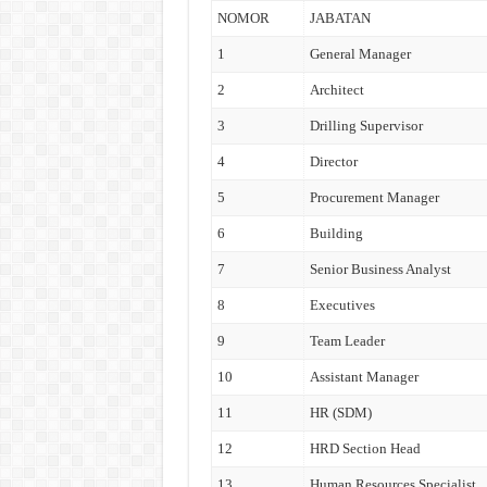
NOMOR
JABATAN
1
General Manager
2
Architect
3
Drilling Supervisor
4
Director
5
Procurement Manager
6
Building
7
Senior Business Analyst
8
Executives
9
Team Leader
10
Assistant Manager
11
HR (SDM)
12
HRD Section Head
13
Human Resources Specialist