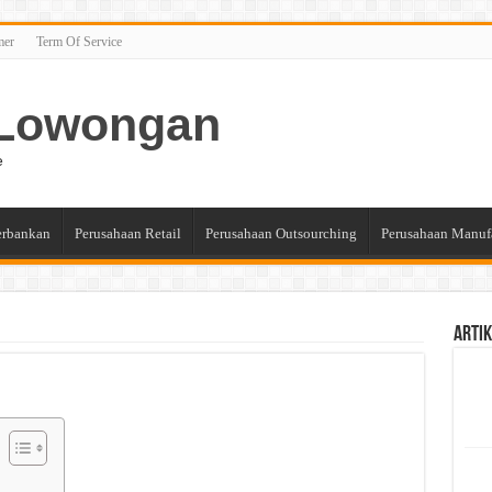
mer
Term Of Service
n Lowongan
e
erbankan
Perusahaan Retail
Perusahaan Outsourching
Perusahaan Manuf
Artik