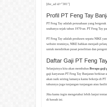
[the_ad id=”381″]
Profil PT Feng Tay Banj
PT Feng Tay adalah perusahaan yang bergerak d
usahanya sejak tahun 1970-an. PT Feng Tay pa
PT Feng Tay adalah produsen sepatu NIKE yang
website resminya, NIKE bahkan menjadi pelan
untuk mendirikan pusat penelitian dan pengem
Daftar Gaji PT Feng Ta
Selanjutnya kita akan membahas
Berapa gaji
gaji karyawan PT Feng Tay Banjaran berkisar 
akan naik seiring lamanya kamu bekerja di PT 
tahunnya juga tunjangan tunjangan atau fasilit
Jika kamu ingin mengetahui lebih lanjut tentan
di bawah ini.