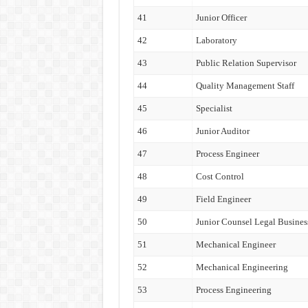
41
Junior Officer
42
Laboratory
43
Public Relation Supervisor
44
Quality Management Staff
45
Specialist
46
Junior Auditor
47
Process Engineer
48
Cost Control
49
Field Engineer
50
Junior Counsel Legal Busine
51
Mechanical Engineer
52
Mechanical Engineering
53
Process Engineering