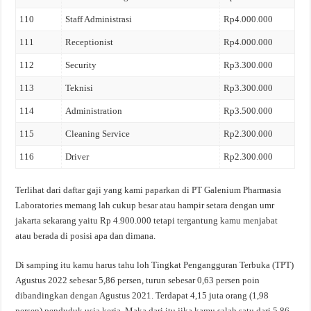
110
Staff Administrasi
Rp4.000.000
111
Receptionist
Rp4.000.000
112
Security
Rp3.300.000
113
Teknisi
Rp3.300.000
114
Administration
Rp3.500.000
115
Cleaning Service
Rp2.300.000
116
Driver
Rp2.300.000
Terlihat dari daftar gaji yang kami paparkan di PT Galenium Pharmasia
Laboratories memang lah cukup besar atau hampir setara dengan umr
jakarta sekarang yaitu Rp 4.900.000 tetapi tergantung kamu menjabat
atau berada di posisi apa dan dimana.
Di samping itu kamu harus tahu loh Tingkat Pengangguran Terbuka (TPT)
Agustus 2022 sebesar 5,86 persen, turun sebesar 0,63 persen poin
dibandingkan dengan Agustus 2021. Terdapat 4,15 juta orang (1,98
persen) penduduk usia kerja. Maka dari itu jika kamu salah satu dari 5,86