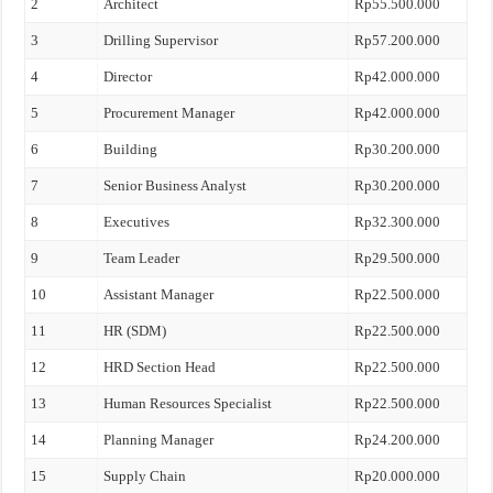
2
Architect
Rp55.500.000
3
Drilling Supervisor
Rp57.200.000
4
Director
Rp42.000.000
5
Procurement Manager
Rp42.000.000
6
Building
Rp30.200.000
7
Senior Business Analyst
Rp30.200.000
8
Executives
Rp32.300.000
9
Team Leader
Rp29.500.000
10
Assistant Manager
Rp22.500.000
11
HR (SDM)
Rp22.500.000
12
HRD Section Head
Rp22.500.000
13
Human Resources Specialist
Rp22.500.000
14
Planning Manager
Rp24.200.000
15
Supply Chain
Rp20.000.000