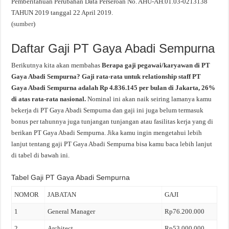
Pemberitahuan Perubahan Data Perseroan No. AHU-AH.01.03-0213138
TAHUN 2019 tanggal 22 April 2019.
(
sumber
)
Daftar Gaji PT Gaya Abadi Sempurna
Berikutnya kita akan membahas
Berapa gaji pegawai/karyawan di PT
Gaya Abadi Sempurna? Gaji rata-rata untuk relationship staff PT
Gaya Abadi Sempurna adalah Rp 4.836.145 per bulan di Jakarta, 26%
di atas rata-rata nasional.
Nominal ini akan naik seiring lamanya kamu
bekerja di PT Gaya Abadi Sempurna dan gaji ini juga belum termasuk
bonus per tahunnya juga tunjangan tunjangan atau fasilitas kerja yang di
berikan PT Gaya Abadi Sempurna. Jika kamu ingin mengetahui lebih
lanjut tentang gaji PT Gaya Abadi Sempurna bisa kamu baca lebih lanjut
di tabel di bawah ini.
Tabel Gaji PT Gaya Abadi Sempurna
NOMOR
JABATAN
GAJI
1
General Manager
Rp76.200.000
2
Architect
Rp53.000.000