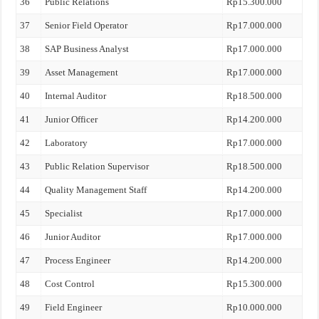
36
Public Relations
Rp15.300.000
37
Senior Field Operator
Rp17.000.000
38
SAP Business Analyst
Rp17.000.000
39
Asset Management
Rp17.000.000
40
Internal Auditor
Rp18.500.000
41
Junior Officer
Rp14.200.000
42
Laboratory
Rp17.000.000
43
Public Relation Supervisor
Rp18.500.000
44
Quality Management Staff
Rp14.200.000
45
Specialist
Rp17.000.000
46
Junior Auditor
Rp17.000.000
47
Process Engineer
Rp14.200.000
48
Cost Control
Rp15.300.000
49
Field Engineer
Rp10.000.000