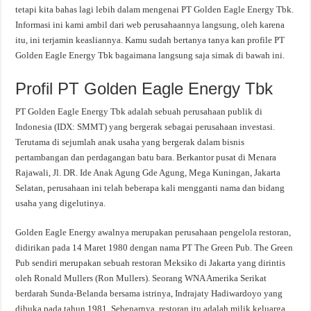
tetapi kita bahas lagi lebih dalam mengenai PT Golden Eagle Energy Tbk.
Informasi ini kami ambil dari web perusahaannya langsung, oleh karena
itu, ini terjamin keasliannya. Kamu sudah bertanya tanya kan profile PT
Golden Eagle Energy Tbk bagaimana langsung saja simak di bawah ini.
Profil PT Golden Eagle Energy Tbk
PT Golden Eagle Energy Tbk adalah sebuah perusahaan publik di
Indonesia (IDX: SMMT) yang bergerak sebagai perusahaan investasi.
Terutama di sejumlah anak usaha yang bergerak dalam bisnis
pertambangan dan perdagangan batu bara. Berkantor pusat di Menara
Rajawali, Jl. DR. Ide Anak Agung Gde Agung, Mega Kuningan, Jakarta
Selatan, perusahaan ini telah beberapa kali mengganti nama dan bidang
usaha yang digelutinya.
Golden Eagle Energy awalnya merupakan perusahaan pengelola restoran,
didirikan pada 14 Maret 1980 dengan nama PT The Green Pub. The Green
Pub sendiri merupakan sebuah restoran Meksiko di Jakarta yang dirintis
oleh Ronald Mullers (Ron Mullers). Seorang WNA Amerika Serikat
berdarah Sunda-Belanda bersama istrinya, Indrajaty Hadiwardoyo yang
dibuka pada tahun 1981. Sebenarnya, restoran itu adalah milik keluarga