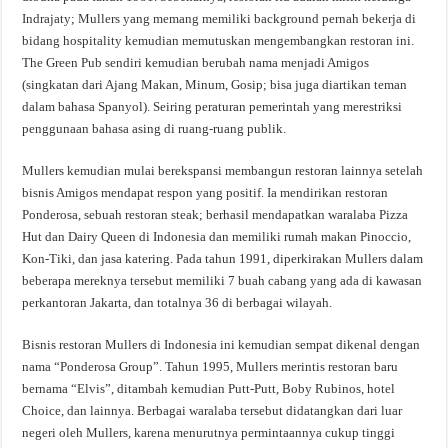
Indrajaty; Mullers yang memang memiliki background pernah bekerja di
bidang hospitality kemudian memutuskan mengembangkan restoran ini.
The Green Pub sendiri kemudian berubah nama menjadi Amigos
(singkatan dari Ajang Makan, Minum, Gosip; bisa juga diartikan teman
dalam bahasa Spanyol). Seiring peraturan pemerintah yang merestriksi
penggunaan bahasa asing di ruang-ruang publik.
Mullers kemudian mulai berekspansi membangun restoran lainnya setelah
bisnis Amigos mendapat respon yang positif. Ia mendirikan restoran
Ponderosa, sebuah restoran steak; berhasil mendapatkan waralaba Pizza
Hut dan Dairy Queen di Indonesia dan memiliki rumah makan Pinoccio,
Kon-Tiki, dan jasa katering. Pada tahun 1991, diperkirakan Mullers dalam
beberapa mereknya tersebut memiliki 7 buah cabang yang ada di kawasan
perkantoran Jakarta, dan totalnya 36 di berbagai wilayah.
Bisnis restoran Mullers di Indonesia ini kemudian sempat dikenal dengan
nama “Ponderosa Group”. Tahun 1995, Mullers merintis restoran baru
bernama “Elvis”, ditambah kemudian Putt-Putt, Boby Rubinos, hotel
Choice, dan lainnya. Berbagai waralaba tersebut didatangkan dari luar
negeri oleh Mullers, karena menurutnya permintaannya cukup tinggi