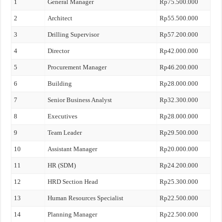
1
General Manager
Rp75.500.000
2
Architect
Rp55.500.000
3
Drilling Supervisor
Rp57.200.000
4
Director
Rp42.000.000
5
Procurement Manager
Rp46.200.000
6
Building
Rp28.000.000
7
Senior Business Analyst
Rp32.300.000
8
Executives
Rp28.000.000
9
Team Leader
Rp29.500.000
10
Assistant Manager
Rp20.000.000
11
HR (SDM)
Rp24.200.000
12
HRD Section Head
Rp25.300.000
13
Human Resources Specialist
Rp22.500.000
14
Planning Manager
Rp22.500.000