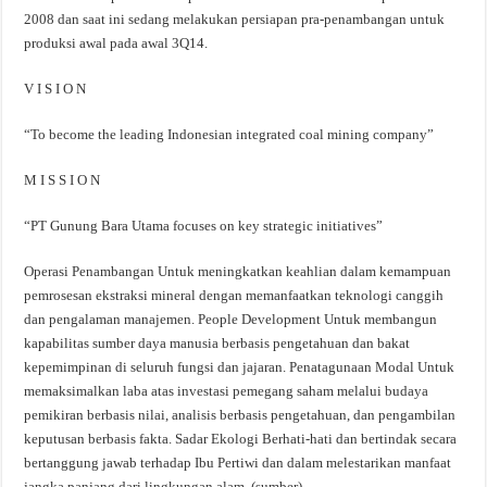
2008 dan saat ini sedang melakukan persiapan pra-penambangan untuk
produksi awal pada awal 3Q14.
V I S I O N
“To become the leading Indonesian integrated coal mining company”
M I S S I O N
“PT Gunung Bara Utama focuses on key strategic initiatives”
Operasi Penambangan Untuk meningkatkan keahlian dalam kemampuan
pemrosesan ekstraksi mineral dengan memanfaatkan teknologi canggih
dan pengalaman manajemen. People Development Untuk membangun
kapabilitas sumber daya manusia berbasis pengetahuan dan bakat
kepemimpinan di seluruh fungsi dan jajaran. Penatagunaan Modal Untuk
memaksimalkan laba atas investasi pemegang saham melalui budaya
pemikiran berbasis nilai, analisis berbasis pengetahuan, dan pengambilan
keputusan berbasis fakta. Sadar Ekologi Berhati-hati dan bertindak secara
bertanggung jawab terhadap Ibu Pertiwi dan dalam melestarikan manfaat
jangka panjang dari lingkungan alam. (sumber)