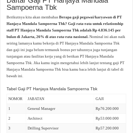
Daftar Gaji PT Hanjaya Mandala
Sampoerna Tbk
Berikutnya kita akan membahas
Berapa gaji pegawai/karyawan di PT
Hanjaya Mandala Sampoerna Tbk? Gaji rata-rata untuk relationship
staff PT Hanjaya Mandala Sampoerna Tbk adalah Rp 4.836.145 per
bulan di Jakarta, 26% di atas rata-rata nasional.
Nominal ini akan naik
seiring lamanya kamu bekerja di PT Hanjaya Mandala Sampoerna Tbk
dan gaji ini juga belum termasuk bonus per tahunnya juga tunjangan
tunjangan atau fasilitas kerja yang di berikan PT Hanjaya Mandala
Sampoerna Tbk. Jika kamu ingin mengetahui lebih lanjut tentang gaji PT
Hanjaya Mandala Sampoerna Tbk bisa kamu baca lebih lanjut di tabel di
bawah ini.
Tabel Gaji PT Hanjaya Mandala Sampoerna Tbk
NOMOR
JABATAN
GAJI
1
General Manager
Rp76.200.000
2
Architect
Rp53.000.000
3
Drilling Supervisor
Rp57.200.000