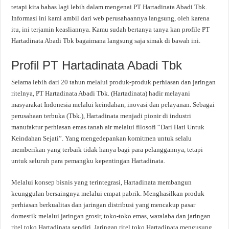
tetapi kita bahas lagi lebih dalam mengenai PT Hartadinata Abadi Tbk.
Informasi ini kami ambil dari web perusahaannya langsung, oleh karena
itu, ini terjamin keasliannya. Kamu sudah bertanya tanya kan profile PT
Hartadinata Abadi Tbk bagaimana langsung saja simak di bawah ini.
Profil PT Hartadinata Abadi Tbk
Selama lebih dari 20 tahun melalui produk-produk perhiasan dan jaringan
ritelnya, PT Hartadinata Abadi Tbk. (Hartadinata) hadir melayani
masyarakat Indonesia melalui keindahan, inovasi dan pelayanan. Sebagai
perusahaan terbuka (Tbk.), Hartadinata menjadi pionir di industri
manufaktur perhiasan emas tanah air melalui filosofi “Dari Hati Untuk
Keindahan Sejati”. Yang mengedepankan komitmen untuk selalu
memberikan yang terbaik tidak hanya bagi para pelanggannya, tetapi
untuk seluruh para pemangku kepentingan Hartadinata.
Melalui konsep bisnis yang terintegrasi, Hartadinata membangun
keunggulan bersaingnya melalui empat pabrik. Menghasilkan produk
perhiasan berkualitas dan jaringan distribusi yang mencakup pasar
domestik melalui jaringan grosir, toko-toko emas, waralaba dan jaringan
ritel toko Hartadinata sendiri. Jaringan ritel toko Hartadinata mengusung