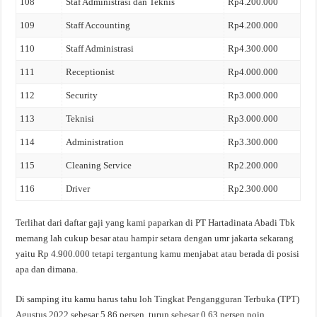
108
Staf Administrasi dan Teknis
Rp4.200.000
109
Staff Accounting
Rp4.200.000
110
Staff Administrasi
Rp4.300.000
111
Receptionist
Rp4.000.000
112
Security
Rp3.000.000
113
Teknisi
Rp3.000.000
114
Administration
Rp3.300.000
115
Cleaning Service
Rp2.200.000
116
Driver
Rp2.300.000
Terlihat dari daftar gaji yang kami paparkan di PT Hartadinata Abadi Tbk
memang lah cukup besar atau hampir setara dengan umr jakarta sekarang
yaitu Rp 4.900.000 tetapi tergantung kamu menjabat atau berada di posisi
apa dan dimana.
Di samping itu kamu harus tahu loh Tingkat Pengangguran Terbuka (TPT)
Agustus 2022 sebesar 5,86 persen, turun sebesar 0,63 persen poin