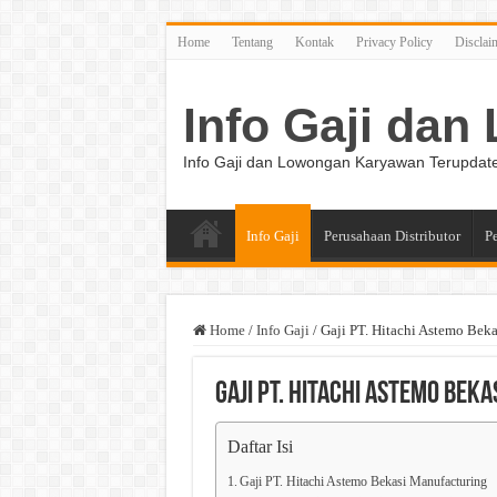
Home
Tentang
Kontak
Privacy Policy
Disclai
Info Gaji da
Info Gaji dan Lowongan Karyawan Terupdat
Info Gaji
Perusahaan Distributor
P
Home
/
Info Gaji
/
Gaji PT. Hitachi Astemo Beka
Gaji PT. Hitachi Astemo Beka
Daftar Isi
Gaji PT. Hitachi Astemo Bekasi Manufacturing