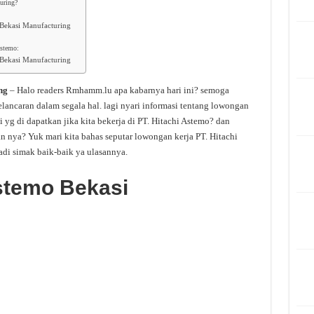
uring?
 Bekasi Manufacturing
Astemo:
 Bekasi Manufacturing
ing
– Halo readers Rmhamm.lu apa kabarnya hari ini? semoga
ancaran dalam segala hal. lagi nyari informasi tentang lowongan
i yg di dapatkan jika kita bekerja di PT. Hitachi Astemo? dan
an nya? Yuk mari kita bahas seputar lowongan kerja PT. Hitachi
jadi simak baik-baik ya ulasannya.
Astemo Bekasi