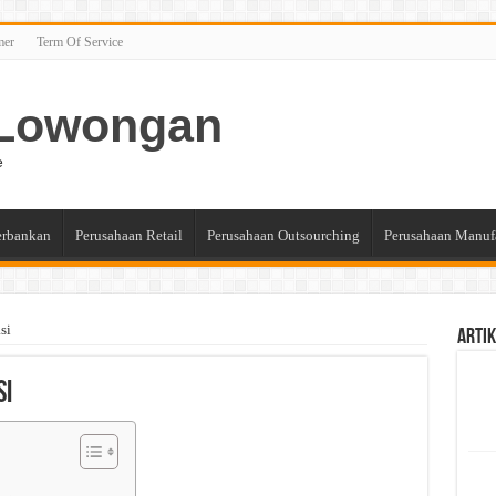
mer
Term Of Service
n Lowongan
e
erbankan
Perusahaan Retail
Perusahaan Outsourching
Perusahaan Manuf
si
Artik
si