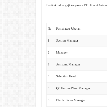
Berikut daftar gaji karyawan PT. Hitachi Astemo
No
Posisi atau Jabatan
1
Section Manager
2
Manager
3
Assistant Manager
4
Selection Head
5
QC Engine Plant Manager
6
District Sales Manager