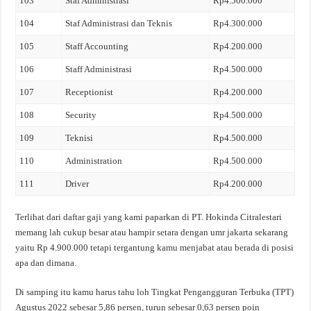
103
Staf Administrasi
Rp4.500.000
104
Staf Administrasi dan Teknis
Rp4.300.000
105
Staff Accounting
Rp4.200.000
106
Staff Administrasi
Rp4.500.000
107
Receptionist
Rp4.200.000
108
Security
Rp4.500.000
109
Teknisi
Rp4.500.000
110
Administration
Rp4.500.000
111
Driver
Rp4.200.000
Terlihat dari daftar gaji yang kami paparkan di PT. Hokinda Citralestari
memang lah cukup besar atau hampir setara dengan umr jakarta sekarang
yaitu Rp 4.900.000 tetapi tergantung kamu menjabat atau berada di posisi
apa dan dimana.
Di samping itu kamu harus tahu loh Tingkat Pengangguran Terbuka (TPT)
Agustus 2022 sebesar 5,86 persen, turun sebesar 0,63 persen poin