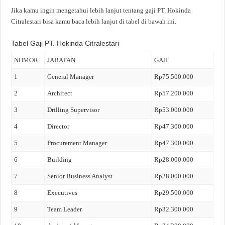
Jika kamu ingin mengetahui lebih lanjut tentang gaji PT. Hokinda
Citralestari bisa kamu baca lebih lanjut di tabel di bawah ini.
Tabel Gaji PT. Hokinda Citralestari
NOMOR
JABATAN
GAJI
1
General Manager
Rp75.500.000
2
Architect
Rp57.200.000
3
Drilling Supervisor
Rp53.000.000
4
Director
Rp47.300.000
5
Procurement Manager
Rp47.300.000
6
Building
Rp28.000.000
7
Senior Business Analyst
Rp28.000.000
8
Executives
Rp29.500.000
9
Team Leader
Rp32.300.000