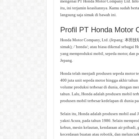
mengenai PT Honda Motor Company Ltd. Inform
itu, ini terjamin keasliannya. Kamu sudah be
langsung saja simak di bawah ini.
Profil PT Honda Motor
Honda Motor Company, Ltd. (Jepang: 本田技
simak); /ˈhɒndə/; atau biasa dikenal sebagai 
yang memproduksi mobil, sepeda motor, dan per
Jepang.
Honda telah menjadi produsen sepeda motor te
400 juta unit sepeda motor hingga akhir tahu
volume produksi terbesar di dunia, dengan me
tahun. Lalu, Honda adalah produsen mobil ter
produsen mobil terbesar kedelapan di dunia p
Selain itu, Honda adalah produsen mobil asal
yakni Acura, pada tahun 1986. Selain mempro
kebun, mesin kelautan, kendaraan air pribadi, ge
kecerdasan buatan atau robotik, dan meluncur