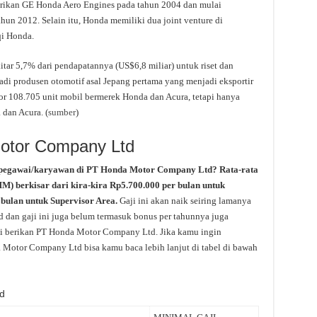
dirikan GE Honda Aero Engines pada tahun 2004 dan mulai
n 2012. Selain itu, Honda memiliki dua joint venture di
i Honda.
tar 5,7% dari pendapatannya (US$6,8 miliar) untuk riset dan
i produsen otomotif asal Jepang pertama yang menjadi eksportir
or 108.705 unit mobil bermerek Honda dan Acura, tetapi hanya
dan Acura. (
sumber
)
Motor Company Ltd
 pegawai/karyawan di PT Honda Motor Company Ltd? Rata-rata
M) berkisar dari kira-kira Rp5.700.000 per bulan untuk
bulan untuk Supervisor Area.
Gaji ini akan naik seiring lamanya
dan gaji ini juga belum termasuk bonus per tahunnya juga
g di berikan PT Honda Motor Company Ltd. Jika kamu ingin
a Motor Company Ltd bisa kamu baca lebih lanjut di tabel di bawah
d