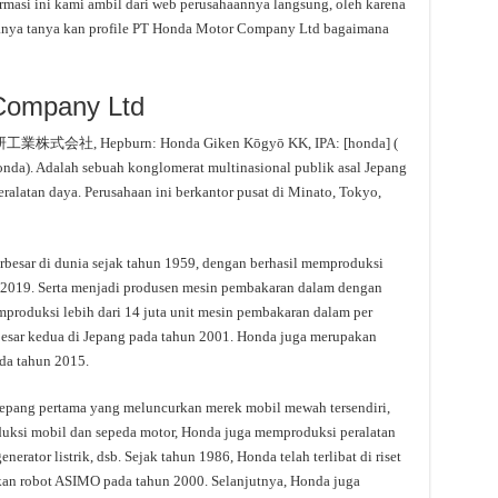
asi ini kami ambil dari web perusahaannya langsung, oleh karena
rtanya tanya kan profile PT Honda Motor Company Ltd bagaimana
 Company Ltd
研工業株式会社, Hepburn: Honda Giken Kōgyō KK, IPA: [honda] (
Honda). Adalah sebuah konglomerat multinasional publik asal Jepang
alatan daya. Perusahaan ini berkantor pusat di Minato, Tokyo,
rbesar di dunia sejak tahun 1959, dengan berhasil memproduksi
n 2019. Serta menjadi produsen mesin pembakaran dalam dengan
mproduksi lebih dari 14 juta unit mesin pembakaran dalam per
besar kedua di Jepang pada tahun 2001. Honda juga merupakan
ada tahun 2015.
 Jepang pertama yang meluncurkan merek mobil mewah tersendiri,
duksi mobil dan sepeda motor, Honda juga memproduksi peralatan
nerator listrik, dsb. Sejak tahun 1986, Honda telah terlibat di riset
kan robot ASIMO pada tahun 2000. Selanjutnya, Honda juga