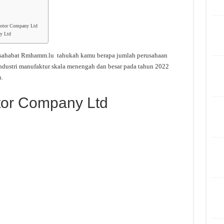
Motor Company Ltd
y Ltd
 sahabat Rmhamm.lu tahukah kamu berapa jumlah perusahaan
ndustri manufaktur skala menengah dan besar pada tahun 2022
.
tor Company Ltd