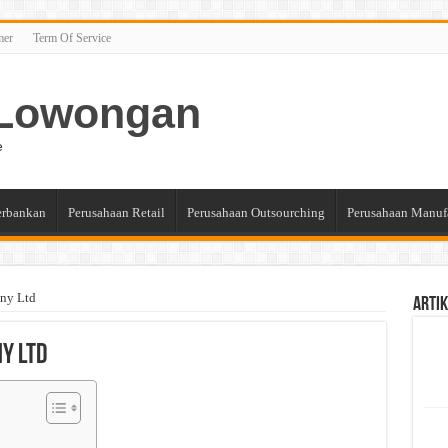
mer
Term Of Service
n Lowongan
e
erbankan
Perusahaan Retail
Perusahaan Outsourching
Perusahaan Manuf
ny Ltd
Artik
y Ltd