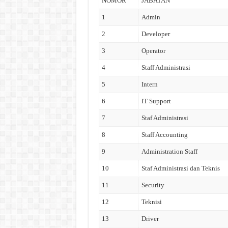
NOMOR
JABATAN
1
Admin
2
Developer
3
Operator
4
Staff Administrasi
5
Intern
6
IT Support
7
Staf Administrasi
8
Staff Accounting
9
Administration Staff
10
Staf Administrasi dan Teknis
11
Security
12
Teknisi
13
Driver