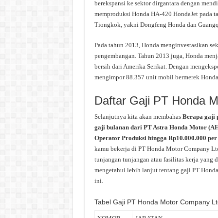
berekspansi ke sektor dirgantara dengan men
memproduksi Honda HA-420 HondaJet pada tahu
Tiongkok, yakni Dongfeng Honda dan Guangq
Pada tahun 2013, Honda menginvestasikan seki
pengembangan. Tahun 2013 juga, Honda menjad
bersih dari Amerika Serikat. Dengan mengeksp
mengimpor 88.357 unit mobil bermerek Honda 
Daftar Gaji PT Honda 
Selanjutnya kita akan membahas
Berapa gaji
gaji bulanan dari PT Astra Honda Motor (AH
Operator Produksi hingga Rp10.000.000 per 
kamu bekerja di PT Honda Motor Company Ltd 
tunjangan tunjangan atau fasilitas kerja yan
mengetahui lebih lanjut tentang gaji PT Hond
ini.
Tabel Gaji PT Honda Motor Company Lt