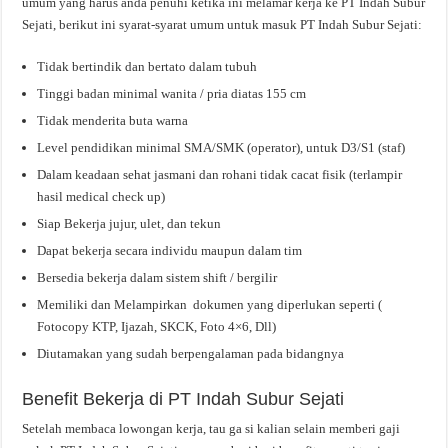
umum yang harus anda penuhi ketika ini melamar kerja ke PT Indah Subur
Sejati, berikut ini syarat-syarat umum untuk masuk PT Indah Subur Sejati:
Tidak bertindik dan bertato dalam tubuh
Tinggi badan minimal wanita / pria diatas 155 cm
Tidak menderita buta warna
Level pendidikan minimal SMA/SMK (operator), untuk D3/S1 (staf)
Dalam keadaan sehat jasmani dan rohani tidak cacat fisik (terlampir
hasil medical check up)
Siap Bekerja jujur, ulet, dan tekun
Dapat bekerja secara individu maupun dalam tim
Bersedia bekerja dalam sistem shift / bergilir
Memiliki dan Melampirkan dokumen yang diperlukan seperti (
Fotocopy KTP, Ijazah, SKCK, Foto 4×6, Dll)
Diutamakan yang sudah berpengalaman pada bidangnya
Benefit Bekerja di PT Indah Subur Sejati
Setelah membaca lowongan kerja, tau ga si kalian selain memberi gaji