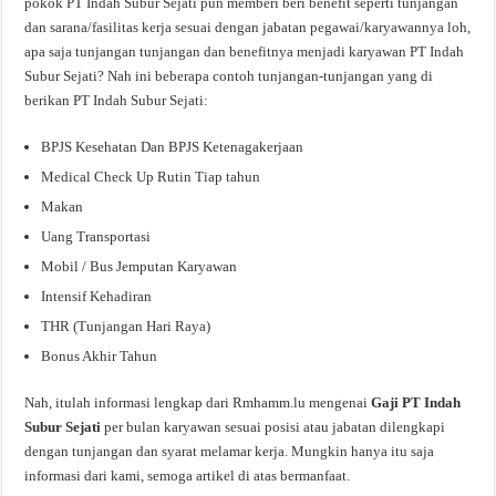
pokok PT Indah Subur Sejati pun memberi beri benefit seperti tunjangan
dan sarana/fasilitas kerja sesuai dengan jabatan pegawai/karyawannya loh,
apa saja tunjangan tunjangan dan benefitnya menjadi karyawan PT Indah
Subur Sejati? Nah ini beberapa contoh tunjangan-tunjangan yang di
berikan PT Indah Subur Sejati:
BPJS Kesehatan Dan BPJS Ketenagakerjaan
Medical Check Up Rutin Tiap tahun
Makan
Uang Transportasi
Mobil / Bus Jemputan Karyawan
Intensif Kehadiran
THR (Tunjangan Hari Raya)
Bonus Akhir Tahun
Nah, itulah informasi lengkap dari Rmhamm.lu mengenai
Gaji PT Indah
Subur Sejati
per bulan karyawan sesuai posisi atau jabatan dilengkapi
dengan tunjangan dan syarat melamar kerja. Mungkin hanya itu saja
informasi dari kami, semoga artikel di atas bermanfaat.