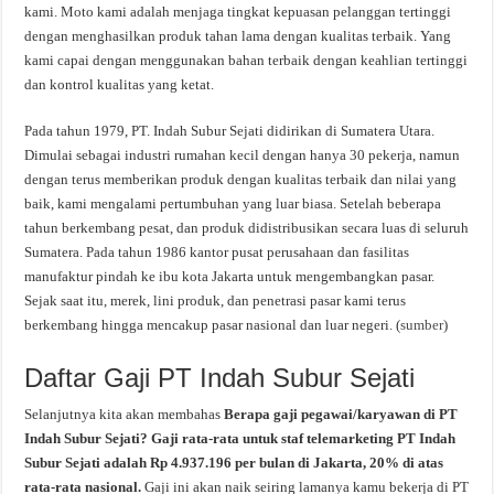
kami. Moto kami adalah menjaga tingkat kepuasan pelanggan tertinggi
dengan menghasilkan produk tahan lama dengan kualitas terbaik. Yang
kami capai dengan menggunakan bahan terbaik dengan keahlian tertinggi
dan kontrol kualitas yang ketat.
Pada tahun 1979, PT. Indah Subur Sejati didirikan di Sumatera Utara.
Dimulai sebagai industri rumahan kecil dengan hanya 30 pekerja, namun
dengan terus memberikan produk dengan kualitas terbaik dan nilai yang
baik, kami mengalami pertumbuhan yang luar biasa. Setelah beberapa
tahun berkembang pesat, dan produk didistribusikan secara luas di seluruh
Sumatera. Pada tahun 1986 kantor pusat perusahaan dan fasilitas
manufaktur pindah ke ibu kota Jakarta untuk mengembangkan pasar.
Sejak saat itu, merek, lini produk, dan penetrasi pasar kami terus
berkembang hingga mencakup pasar nasional dan luar negeri. (
sumber
)
Daftar Gaji PT Indah Subur Sejati
Selanjutnya kita akan membahas
Berapa gaji pegawai/karyawan di PT
Indah Subur Sejati? Gaji rata-rata untuk staf telemarketing PT Indah
Subur Sejati adalah Rp 4.937.196 per bulan di Jakarta, 20% di atas
rata-rata nasional.
Gaji ini akan naik seiring lamanya kamu bekerja di PT