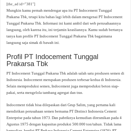
[the_ad id=”381″]
Mungkin kamu pernah mendengar apa itu PT Indocement Tunggal
Prakarsa Tbk, tetapi kita bahas lagi lebih dalam mengenai PT Indocement
Tunggal Prakarsa Tbk. Informasi ini kami ambil dari web perusahaannya
langsung, oleh karena itu, ini terjamin keasliannya. Kamu sudah bertanya
tanya kan profile PT Indocement Tunggal Prakarsa Tbk bagaimana
langsung saja simak di bawah ini.
Profil PT Indocement Tunggal
Prakarsa Tbk
PT Indocement Tunggal Prakarsa Tbk adalah salah satu produsen semen di
Indonesia. Indocement merupakan produsen terbesar kedua di Indonesia.
Selain memproduksi semen, Indocement juga memproduksi beton siap-
pakai, serta mengelola tambang agregat dan tras.
Indocement tidak bisa dilepaskan dari Grup Salim, yang pertama kali
mendirikan perusahaan semen bernama PT Distinct Indonesia Cement
Enterprise pada tahun 1973. Dan pabriknya kemudian diresmikan pada 4
Agustus 1975 dengan kapasitas produksi 500.000 ton/tahun. Tidak lama
kemudian, berdiri PT Perkasa Indonesia Cement Enterprise (1976), PT