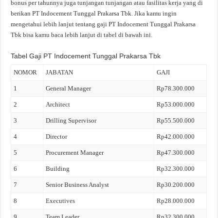
bonus per tahunnya juga tunjangan tunjangan atau fasilitas kerja yang di
berikan PT Indocement Tunggal Prakarsa Tbk. Jika kamu ingin
mengetahui lebih lanjut tentang gaji PT Indocement Tunggal Prakarsa
Tbk bisa kamu baca lebih lanjut di tabel di bawah ini.
Tabel Gaji PT Indocement Tunggal Prakarsa Tbk
NOMOR
JABATAN
GAJI
1
General Manager
Rp78.300.000
2
Architect
Rp53.000.000
3
Drilling Supervisor
Rp55.500.000
4
Director
Rp42.000.000
5
Procurement Manager
Rp47.300.000
6
Building
Rp32.300.000
7
Senior Business Analyst
Rp30.200.000
8
Executives
Rp28.000.000
9
Team Leader
Rp32.300.000