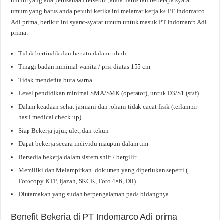
umum yang ada perusahaan tersebut, anda harus tau beberapa syarat
umum yang harus anda penuhi ketika ini melamar kerja ke PT Indomarco
Adi prima, berikut ini syarat-syarat umum untuk masuk PT Indomarco Adi
prima:
Tidak bertindik dan bertato dalam tubuh
Tinggi badan minimal wanita / pria diatas 155 cm
Tidak menderita buta warna
Level pendidikan minimal SMA/SMK (operator), untuk D3/S1 (staf)
Dalam keadaan sehat jasmani dan rohani tidak cacat fisik (terlampir
hasil medical check up)
Siap Bekerja jujur, ulet, dan tekun
Dapat bekerja secara individu maupun dalam tim
Bersedia bekerja dalam sistem shift / bergilir
Memiliki dan Melampirkan dokumen yang diperlukan seperti (
Fotocopy KTP, Ijazah, SKCK, Foto 4×6, Dll)
Diutamakan yang sudah berpengalaman pada bidangnya
Benefit Bekerja di PT Indomarco Adi prima