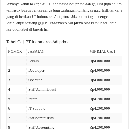
lamanya kamu bekerja di PT Indomarco Adi prima dan gaji ini juga belum
termasuk bonus per tahunnya juga tunjangan tunjangan atau fasilitas kerja
yang di berikan PT Indomarco Adi prima. Jika kamu ingin mengetahui
lebih lanjut tentang gaji PT Indomarco Adi prima bisa kamu baca lebih
lanjut di tabel di bawah ini.
Tabel Gaji PT Indomarco Adi prima
NOMOR
JABATAN
MINIMAL GAJI
1
Admin
Rp4.000.000
2
Developer
Rp4.000.000
3
Operator
Rp4.000.000
4
Staff Administrasi
Rp4.000.000
5
Intern
Rp4.200.000
6
IT Support
Rp4.200.000
7
Staf Administrasi
Rp4.200.000
8
Staff Accounting
Rp4.200.000