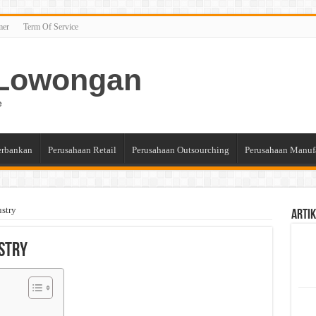
mer
Term Of Service
n Lowongan
e
erbankan
Perusahaan Retail
Perusahaan Outsourching
Perusahaan Manuf
stry
Artik
ustry