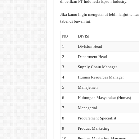
di berikan PT Indonesia Epson Industry.
Jika kamu ingin mengetahui lebih lanjut tentan
tabel di bawah ini.
NO
DIVISI
1
Division Head
2
Department Head
3
Supply Chain Manager
4
Human Resources Manager
5
Manajemen
6
Hubungan Masyarakat (Humas)
7
Managerial
8
Procurement Specialist
9
Product Marketing
10
Product Marketing Manager