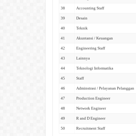
38
Accounting Staff
39
Desain
40
Teknik
41
Akuntansi / Keuangan
42
Engineering Staff
43
Lainnya
44
Teknologi Informatika
45
Staff
46
Adminstrasi / Pelayanan Pelanggan
47
Production Engineer
48
Network Engineer
49
R and D Engineer
50
Recruitment Staff