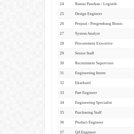
24
Rantai Pasokan / Logistik
25
Design Engineer
26
Penjual / Pengembang Bisnis
27
System Analyst
28
Procurement Executive
29
Senior Staff
30
Recruitment Supervisor
31
Engineering Intern
32
Eksekutif
33
Part Engineer
34
Engineering Specialist
35
Purchasing Staff
36
Product Engineer
37
QA Engineer