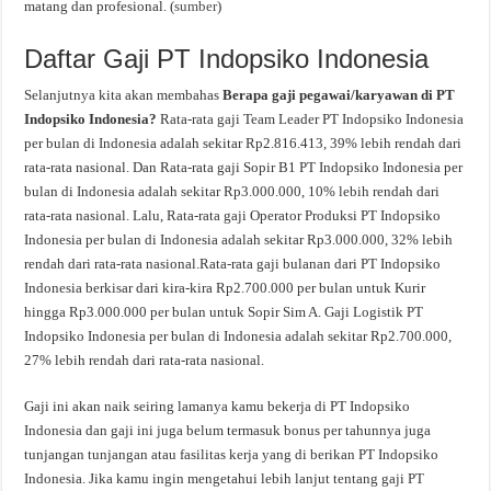
matang dan profesional. (
sumber
)
Daftar Gaji PT Indopsiko Indonesia
Selanjutnya kita akan membahas
Berapa gaji pegawai/karyawan di PT
Indopsiko Indonesia?
Rata-rata gaji Team Leader PT Indopsiko Indonesia
per bulan di Indonesia adalah sekitar Rp2.816.413, 39% lebih rendah dari
rata-rata nasional. Dan Rata-rata gaji Sopir B1 PT Indopsiko Indonesia per
bulan di Indonesia adalah sekitar Rp3.000.000, 10% lebih rendah dari
rata-rata nasional. Lalu, Rata-rata gaji Operator Produksi PT Indopsiko
Indonesia per bulan di Indonesia adalah sekitar Rp3.000.000, 32% lebih
rendah dari rata-rata nasional.Rata-rata gaji bulanan dari PT Indopsiko
Indonesia berkisar dari kira-kira Rp2.700.000 per bulan untuk Kurir
hingga Rp3.000.000 per bulan untuk Sopir Sim A. Gaji Logistik PT
Indopsiko Indonesia per bulan di Indonesia adalah sekitar Rp2.700.000,
27% lebih rendah dari rata-rata nasional.
Gaji ini akan naik seiring lamanya kamu bekerja di PT Indopsiko
Indonesia dan gaji ini juga belum termasuk bonus per tahunnya juga
tunjangan tunjangan atau fasilitas kerja yang di berikan PT Indopsiko
Indonesia. Jika kamu ingin mengetahui lebih lanjut tentang gaji PT