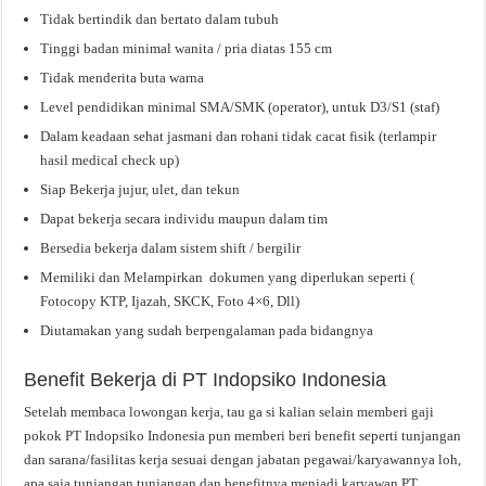
Tidak bertindik dan bertato dalam tubuh
Tinggi badan minimal wanita / pria diatas 155 cm
Tidak menderita buta warna
Level pendidikan minimal SMA/SMK (operator), untuk D3/S1 (staf)
Dalam keadaan sehat jasmani dan rohani tidak cacat fisik (terlampir
hasil medical check up)
Siap Bekerja jujur, ulet, dan tekun
Dapat bekerja secara individu maupun dalam tim
Bersedia bekerja dalam sistem shift / bergilir
Memiliki dan Melampirkan dokumen yang diperlukan seperti (
Fotocopy KTP, Ijazah, SKCK, Foto 4×6, Dll)
Diutamakan yang sudah berpengalaman pada bidangnya
Benefit Bekerja di PT Indopsiko Indonesia
Setelah membaca lowongan kerja, tau ga si kalian selain memberi gaji
pokok PT Indopsiko Indonesia pun memberi beri benefit seperti tunjangan
dan sarana/fasilitas kerja sesuai dengan jabatan pegawai/karyawannya loh,
apa saja tunjangan tunjangan dan benefitnya menjadi karyawan PT