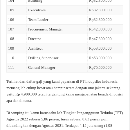
104
Building
Rp32.300.000
105
Executives
Rp32.300.000
106
Team Leader
Rp32.300.000
107
Procurement Manager
Rp42.000.000
108
Director
Rp47.300.000
109
Architect
Rp53.000.000
110
Drilling Supervisor
Rp53.000.000
111
General Manager
Rp75.500.000
Terlihat dari daftar gaji yang kami paparkan di PT Indopsiko Indonesia
memang lah cukup besar atau hampir setara dengan umr jakarta sekarang
yaitu Rp 4.900.000 tetapi tergantung kamu menjabat atau berada di posisi
apa dan dimana.
Di samping itu kamu harus tahu loh Tingkat Pengangguran Terbuka (TPT)
Agustus 2022 sebesar 5,86 persen, turun sebesar 0,63 persen poin
dibandingkan dengan Agustus 2021. Terdapat 4,15 juta orang (1,98