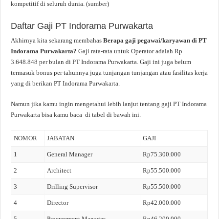
kompetitif di seluruh dunia. (
sumber
)
Daftar Gaji PT Indorama Purwakarta
Akhirnya kita sekarang membahas
Berapa gaji pegawai/karyawan di PT
Indorama Purwakarta?
Gaji rata-rata untuk Operator adalah Rp
3.648.848 per bulan di PT Indorama Purwakarta. Gaji ini juga belum
termasuk bonus per tahunnya juga tunjangan tunjangan atau fasilitas kerja
yang di berikan PT Indorama Purwakarta.
Namun jika kamu ingin mengetahui lebih lanjut tentang gaji PT Indorama
Purwakarta bisa kamu baca di tabel di bawah ini.
NOMOR
JABATAN
GAJI
1
General Manager
Rp75.300.000
2
Architect
Rp55.500.000
3
Drilling Supervisor
Rp55.500.000
4
Director
Rp42.000.000
5
Procurement Manager
Rp46.200.000