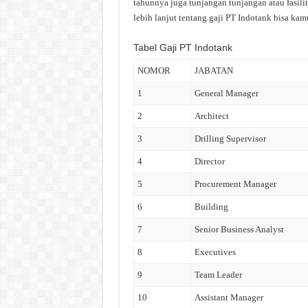
tahunnya juga tunjangan tunjangan atau fasili
lebih lanjut tentang gaji PT Indotank bisa kamu
Tabel Gaji PT Indotank
NOMOR
JABATAN
1
General Manager
2
Architect
3
Drilling Supervisor
4
Director
5
Procurement Manager
6
Building
7
Senior Business Analyst
8
Executives
9
Team Leader
10
Assistant Manager