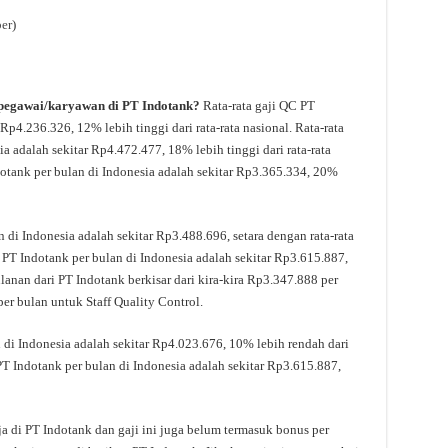
er
)
 pegawai/karyawan di PT Indotank?
Rata-rata gaji QC PT
Rp4.236.326, 12% lebih tinggi dari rata-rata nasional. Rata-rata
ia adalah sekitar Rp4.472.477, 18% lebih tinggi dari rata-rata
otank per bulan di Indonesia adalah sekitar Rp3.365.334, 20%
n di Indonesia adalah sekitar Rp3.488.696, setara dengan rata-rata
 PT Indotank per bulan di Indonesia adalah sekitar Rp3.615.887,
ulanan dari PT Indotank berkisar dari kira-kira Rp3.347.888 per
er bulan untuk Staff Quality Control.
 di Indonesia adalah sekitar Rp4.023.676, 10% lebih rendah dari
 PT Indotank per bulan di Indonesia adalah sekitar Rp3.615.887,
ja di PT Indotank dan gaji ini juga belum termasuk bonus per