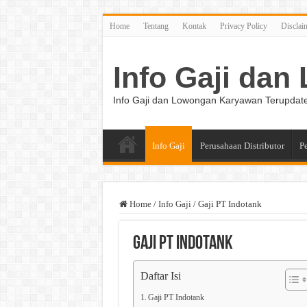
Home
Tentang
Kontak
Privacy Policy
Disclai
Info Gaji da
Info Gaji dan Lowongan Karyawan Terupdat
Info Gaji
Perusahaan Distributor
P
Home
/
Info Gaji
/
Gaji PT Indotank
Gaji PT Indotank
Daftar Isi
Gaji PT Indotank