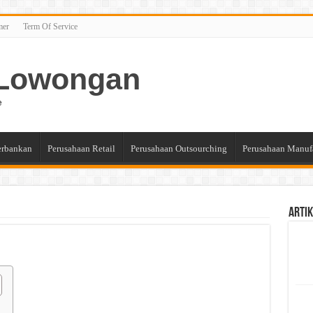
mer
Term Of Service
n Lowongan
e
erbankan
Perusahaan Retail
Perusahaan Outsourching
Perusahaan Manuf
Artik