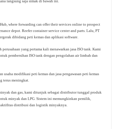
ana langsung saja simak di bawah ini.
ub, where forwarding can offer their services online to prospect
nance depot. Reefer container service center and parts. Lalu, PT
gerak dibidang peti kemas dan aplikasi software.
ah perusahaan yang pertama kali menawarkan jasa ISO tank. Kami
 untuk pembersihan ISO tank dengan pengolahan air limbah dan
n usaha modifikasi peti kemas dan jasa pengawasan peti kemas
 terus meningkat.
minyak dan gas, kami ditunjuk sebagai distributor tunggal produk
 untuk minyak dan LPG. Sistem ini memungkinkan pemilik,
aktifitas distribusi dan logistik minyaknya.