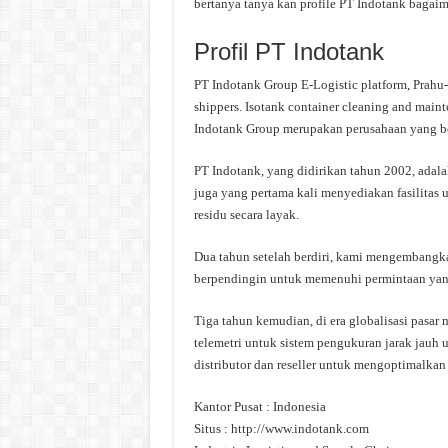
bertanya tanya kan profile PT Indotank bagaim
Profil PT Indotank
PT Indotank Group E-Logistic platform, Prahu-H
shippers. Isotank container cleaning and mainte
Indotank Group merupakan perusahaan yang ber
PT Indotank, yang didirikan tahun 2002, adal
juga yang pertama kali menyediakan fasilitas
residu secara layak.
Dua tahun setelah berdiri, kami mengembangka
berpendingin untuk memenuhi permintaan yang
Tiga tahun kemudian, di era globalisasi pasar 
telemetri untuk sistem pengukuran jarak jauh
distributor dan reseller untuk mengoptimalkan 
Kantor Pusat : Indonesia
Situs : http://www.indotank.com