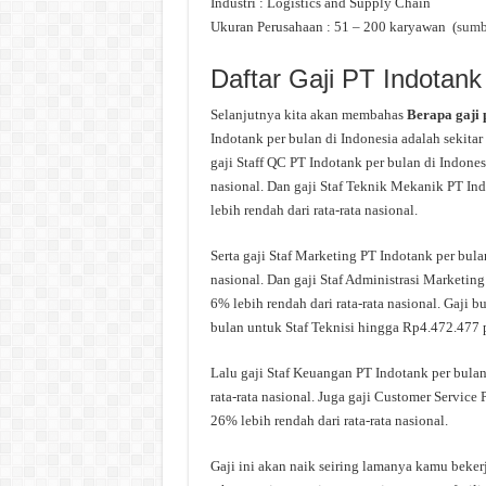
Industri : Logistics and Supply Chain
Ukuran Perusahaan : 51 – 200 karyawan (
sumb
Daftar Gaji PT Indotank
Selanjutnya kita akan membahas
Berapa gaji
Indotank per bulan di Indonesia adalah sekitar 
gaji Staff QC PT Indotank per bulan di Indones
nasional. Dan gaji Staf Teknik Mekanik PT Ind
lebih rendah dari rata-rata nasional.
Serta gaji Staf Marketing PT Indotank per bula
nasional. Dan gaji Staf Administrasi Marketing
6% lebih rendah dari rata-rata nasional. Gaji b
bulan untuk Staf Teknisi hingga Rp4.472.477 p
Lalu gaji Staf Keuangan PT Indotank per bulan
rata-rata nasional. Juga gaji Customer Service
26% lebih rendah dari rata-rata nasional.
Gaji ini akan naik seiring lamanya kamu beker