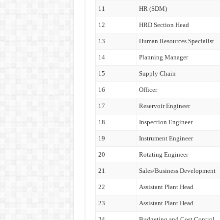
11
HR (SDM)
12
HRD Section Head
13
Human Resources Specialist
14
Planning Manager
15
Supply Chain
16
Officer
17
Reservoir Engineer
18
Inspection Engineer
19
Instrument Engineer
20
Rotating Engineer
21
Sales/Business Development
22
Assistant Plant Head
23
Assistant Plant Head
24
Budgeting and Cost Control