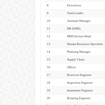
8
Executives
9
Team Leader
10
Assistant Manager
11
HR (SDM)
12
HRD Section Head
13
Human Resources Specialist
14
Planning Manager
15
Supply Chain
16
Officer
17
Reservoir Engineer
18
Inspection Engineer
19
Instrument Engineer
20
Rotating Engineer