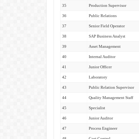
35
Production Supervisor
36
Public Relations
37
Senior Field Operator
38
SAP Business Analyst
39
Asset Management
40
Internal Auditor
41
Junior Officer
42
Laboratory
43
Public Relation Supervisor
44
Quality Management Staff
45
Specialist
46
Junior Auditor
47
Process Engineer
48
Cost Control