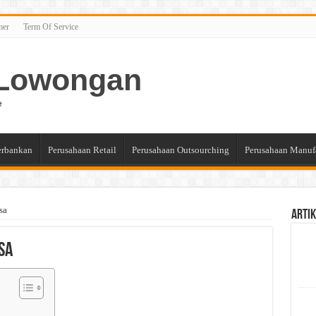
mer
Term Of Service
n Lowongan
e
erbankan
Perusahaan Retail
Perusahaan Outsourching
Perusahaan Manuf
sa
Artik
sa