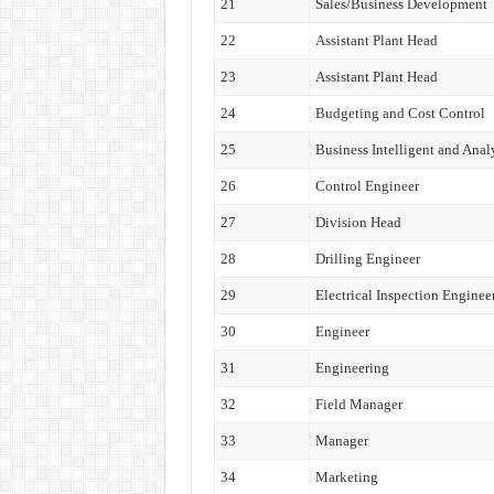
21
Sales/Business Development
22
Assistant Plant Head
23
Assistant Plant Head
24
Budgeting and Cost Control
25
Business Intelligent and Anal
26
Control Engineer
27
Division Head
28
Drilling Engineer
29
Electrical Inspection Enginee
30
Engineer
31
Engineering
32
Field Manager
33
Manager
34
Marketing