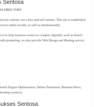
s Sentosa
ESS DIRECTORY
ctory website, not a buy-and-sell website. This site is established
ices online locally, as well as internationally.
es to help business owners to compete digitally, such as Search
side promoting, we also provide Web Design and Hosting service,
 Search Engine Optimization, Online Promotion, Business News,
ership (
sumber
)
 Sukses Sentosa