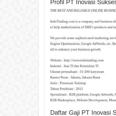
Profil PT Inovasi Sukse
THE BEST AND RELIABLE ONLINE BUSIN
IndoTrading.com is a company and business dire
to help marketization of SME’s products and serv
We provide some sophisticated marketing servic
Engine Optimization, Google AdWords, etc. Be
all to enhance your business growth.
Website : http://www.indotrading.com
Industri : Jasa TI dan Konsultan TI
Ukuran perusahaan : 51-200 karyawan
Kantor Pusat : Jakarta, Jakarta Barat
Jenis : Perseroan Tertutup
Tahun Pendirian : 2012
Spesialisasi : B2B platform, Google Adwords,
B2B Marketplace, Website Development, Memb
Daftar Gaji PT Inovasi