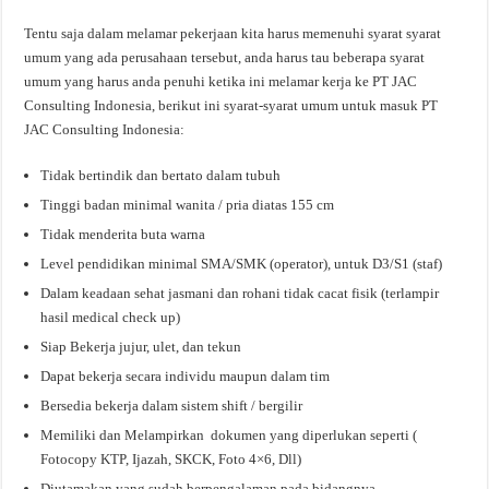
Tentu saja dalam melamar pekerjaan kita harus memenuhi syarat syarat
umum yang ada perusahaan tersebut, anda harus tau beberapa syarat
umum yang harus anda penuhi ketika ini melamar kerja ke PT JAC
Consulting Indonesia, berikut ini syarat-syarat umum untuk masuk PT
JAC Consulting Indonesia:
Tidak bertindik dan bertato dalam tubuh
Tinggi badan minimal wanita / pria diatas 155 cm
Tidak menderita buta warna
Level pendidikan minimal SMA/SMK (operator), untuk D3/S1 (staf)
Dalam keadaan sehat jasmani dan rohani tidak cacat fisik (terlampir
hasil medical check up)
Siap Bekerja jujur, ulet, dan tekun
Dapat bekerja secara individu maupun dalam tim
Bersedia bekerja dalam sistem shift / bergilir
Memiliki dan Melampirkan dokumen yang diperlukan seperti (
Fotocopy KTP, Ijazah, SKCK, Foto 4×6, Dll)
Diutamakan yang sudah berpengalaman pada bidangnya