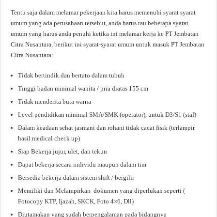
Tentu saja dalam melamar pekerjaan kita harus memenuhi syarat syarat
umum yang ada perusahaan tersebut, anda harus tau beberapa syarat
umum yang harus anda penuhi ketika ini melamar kerja ke PT Jembatan
Citra Nusantara, berikut ini syarat-syarat umum untuk masuk PT Jembatan
Citra Nusantara:
Tidak bertindik dan bertato dalam tubuh
Tinggi badan minimal wanita / pria diatas 155 cm
Tidak menderita buta warna
Level pendidikan minimal SMA/SMK (operator), untuk D3/S1 (staf)
Dalam keadaan sehat jasmani dan rohani tidak cacat fisik (terlampir
hasil medical check up)
Siap Bekerja jujur, ulet, dan tekun
Dapat bekerja secara individu maupun dalam tim
Bersedia bekerja dalam sistem shift / bergilir
Memiliki dan Melampirkan dokumen yang diperlukan seperti (
Fotocopy KTP, Ijazah, SKCK, Foto 4×6, Dll)
Diutamakan yang sudah berpengalaman pada bidangnya