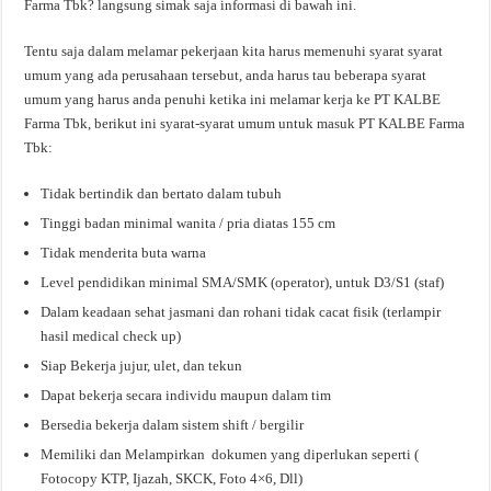
Farma Tbk? langsung simak saja informasi di bawah ini.
Tentu saja dalam melamar pekerjaan kita harus memenuhi syarat syarat
umum yang ada perusahaan tersebut, anda harus tau beberapa syarat
umum yang harus anda penuhi ketika ini melamar kerja ke PT KALBE
Farma Tbk, berikut ini syarat-syarat umum untuk masuk PT KALBE Farma
Tbk:
Tidak bertindik dan bertato dalam tubuh
Tinggi badan minimal wanita / pria diatas 155 cm
Tidak menderita buta warna
Level pendidikan minimal SMA/SMK (operator), untuk D3/S1 (staf)
Dalam keadaan sehat jasmani dan rohani tidak cacat fisik (terlampir
hasil medical check up)
Siap Bekerja jujur, ulet, dan tekun
Dapat bekerja secara individu maupun dalam tim
Bersedia bekerja dalam sistem shift / bergilir
Memiliki dan Melampirkan dokumen yang diperlukan seperti (
Fotocopy KTP, Ijazah, SKCK, Foto 4×6, Dll)