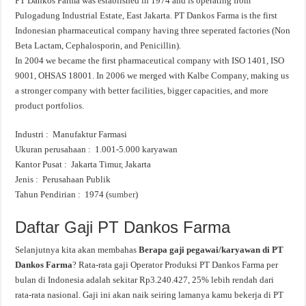
PT Dankos Farma was established in 1974 and is operating from
Pulogadung Industrial Estate, East Jakarta. PT Dankos Farma is the first
Indonesian pharmaceutical company having three seperated factories (Non
Beta Lactam, Cephalosporin, and Penicillin).
In 2004 we became the first pharmaceutical company with ISO 1401, ISO
9001, OHSAS 18001. In 2006 we merged with Kalbe Company, making us
a stronger company with better facilities, bigger capacities, and more
product portfolios.
Industri : Manufaktur Farmasi
Ukuran perusahaan : 1.001-5.000 karyawan
Kantor Pusat : Jakarta Timur, Jakarta
Jenis : Perusahaan Publik
Tahun Pendirian : 1974 (
sumber
)
Daftar Gaji PT Dankos Farma
Selanjutnya kita akan membahas
Berapa gaji pegawai/karyawan di PT
Dankos Farma
? Rata-rata gaji Operator Produksi PT Dankos Farma per
bulan di Indonesia adalah sekitar Rp3.240.427, 25% lebih rendah dari
rata-rata nasional. Gaji ini akan naik seiring lamanya kamu bekerja di PT