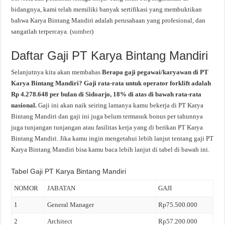
bidangnya, kami telah memiliki banyak sertifikasi yang membuktikan
bahwa Karya Bintang Mandiri adalah perusahaan yang profesional, dan
sangatlah terpercaya. (
sumber
)
Daftar Gaji PT Karya Bintang Mandiri
Selanjutnya kita akan membahas
Berapa gaji pegawai/karyawan di PT
Karya Bintang Mandiri? Gaji rata-rata untuk operator forklift adalah
Rp 4.278.648 per bulan di Sidoarjo, 18% di atas di bawah rata-rata
nasional.
Gaji ini akan naik seiring lamanya kamu bekerja di PT Karya
Bintang Mandiri dan gaji ini juga belum termasuk bonus per tahunnya
juga tunjangan tunjangan atau fasilitas kerja yang di berikan PT Karya
Bintang Mandiri. Jika kamu ingin mengetahui lebih lanjut tentang gaji PT
Karya Bintang Mandiri bisa kamu baca lebih lanjut di tabel di bawah ini.
Tabel Gaji PT Karya Bintang Mandiri
NOMOR
JABATAN
GAJI
1
General Manager
Rp75.500.000
2
Architect
Rp57.200.000