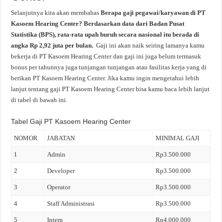
Selanjutnya kita akan membahas
Berapa gaji pegawai/karyawan di PT
Kasoem Hearing Center? Berdasarkan data dari Badan Pusat
Statistika (BPS), rata-rata upah buruh secara nasional itu berada di
angka Rp 2,92 juta per bulan.
Gaji ini akan naik seiring lamanya kamu
bekerja di PT Kasoem Hearing Center dan gaji ini juga belum termasuk
bonus per tahunnya juga tunjangan tunjangan atau fasilitas kerja yang di
berikan PT Kasoem Hearing Center. Jika kamu ingin mengetahui lebih
lanjut tentang gaji PT Kasoem Hearing Center bisa kamu baca lebih lanjut
di tabel di bawah ini.
Tabel Gaji PT Kasoem Hearing Center
NOMOR
JABATAN
MINIMAL GAJI
1
Admin
Rp3.500.000
2
Developer
Rp3.500.000
3
Operator
Rp3.500.000
4
Staff Administrasi
Rp3.500.000
5
Intern
Rp4.000.000