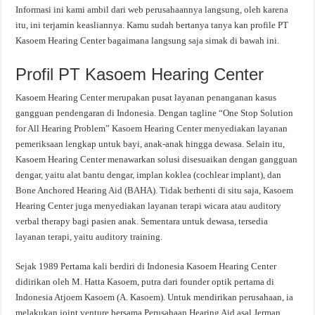
Informasi ini kami ambil dari web perusahaannya langsung, oleh karena
itu, ini terjamin keasliannya. Kamu sudah bertanya tanya kan profile PT
Kasoem Hearing Center bagaimana langsung saja simak di bawah ini.
Profil PT Kasoem Hearing Center
Kasoem Hearing Center merupakan pusat layanan penanganan kasus
gangguan pendengaran di Indonesia. Dengan tagline “One Stop Solution
for All Hearing Problem” Kasoem Hearing Center menyediakan layanan
pemeriksaan lengkap untuk bayi, anak-anak hingga dewasa. Selain itu,
Kasoem Hearing Center menawarkan solusi disesuaikan dengan gangguan
dengar, yaitu alat bantu dengar, implan koklea (cochlear implant), dan
Bone Anchored Hearing Aid (BAHA). Tidak berhenti di situ saja, Kasoem
Hearing Center juga menyediakan layanan terapi wicara atau auditory
verbal therapy bagi pasien anak. Sementara untuk dewasa, tersedia
layanan terapi, yaitu auditory training.
Sejak 1989 Pertama kali berdiri di Indonesia Kasoem Hearing Center
didirikan oleh M. Hatta Kasoem, putra dari founder optik pertama di
Indonesia Atjoem Kasoem (A. Kasoem). Untuk mendirikan perusahaan, ia
melakukan joint venture bersama Perusahaan Hearing Aid asal Jerman,