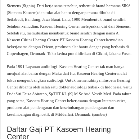
Siemens (Signia). Dari kerja sama tersebut, terbentuk brand bernama SIKA
(Siemens Kasoem) dan toko alat bantu dengar pertama dibuka di
Setiabudi, Bandung, Jawa Barat. Lalu, 1990 Membentuk brand sendiri.
Setahun kemudian, Kasoem Hearing Center melepaskan diri dari Siemens.
Setelah itu, memutuskan membentuk brand sendiri dengan nama A.
Kasoem Cikini Hearing Center. PT Kasoem Hearing Center kemudian
bekerjasama dengan Oticon, produsen alat bantu dengar yang berbasis di
Copenhagen, Denmark. Toko kedua pun didirikan di Cikini, Jakarta Pusat.
Pada 1991 Layanan audiologi. Kasoem Hearing Center tak mau hanya
menjual alat bantu dengar. Maka dari itu, Kasoem Hearing Center mulai
fokus mengembangkan audiologi. Untuk memenuhinya, Kasoem Hearing
Center dibantu oleh salah satu dokter audiologi terbaik di Indonesia, yaitu
Dr.dr.Siti Faiza Abiratno, SpTHT-KL (K) M.Sc Aud-Vestib Med. Pada tahun
yang sama, Kasoem Hearing Center bekerjasama dengan Interacoustics,
produsen alat pendengaran dan keseimbangan pendengaran dan
keseimbangan diagnostik di Middelfart, Denmark. (
sumber
)
Daftar Gaji PT Kasoem Hearing
Center