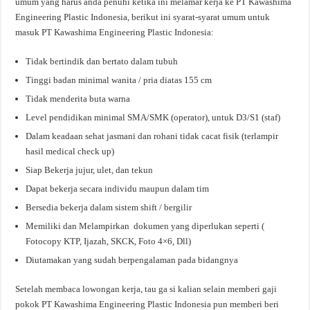
umum yang harus anda penuhi ketika ini melamar kerja ke PT Kawashima
Engineering Plastic Indonesia, berikut ini syarat-syarat umum untuk
masuk PT Kawashima Engineering Plastic Indonesia:
Tidak bertindik dan bertato dalam tubuh
Tinggi badan minimal wanita / pria diatas 155 cm
Tidak menderita buta warna
Level pendidikan minimal SMA/SMK (operator), untuk D3/S1 (staf)
Dalam keadaan sehat jasmani dan rohani tidak cacat fisik (terlampir
hasil medical check up)
Siap Bekerja jujur, ulet, dan tekun
Dapat bekerja secara individu maupun dalam tim
Bersedia bekerja dalam sistem shift / bergilir
Memiliki dan Melampirkan dokumen yang diperlukan seperti (
Fotocopy KTP, Ijazah, SKCK, Foto 4×6, Dll)
Diutamakan yang sudah berpengalaman pada bidangnya
Setelah membaca lowongan kerja, tau ga si kalian selain memberi gaji
pokok PT Kawashima Engineering Plastic Indonesia pun memberi beri