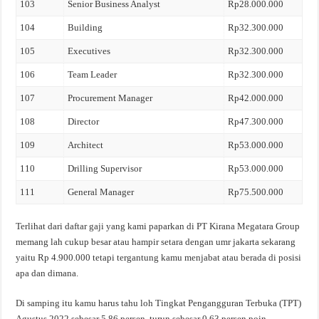
103
Senior Business Analyst
Rp28.000.000
104
Building
Rp32.300.000
105
Executives
Rp32.300.000
106
Team Leader
Rp32.300.000
107
Procurement Manager
Rp42.000.000
108
Director
Rp47.300.000
109
Architect
Rp53.000.000
110
Drilling Supervisor
Rp53.000.000
111
General Manager
Rp75.500.000
Terlihat dari daftar gaji yang kami paparkan di PT Kirana Megatara Group
memang lah cukup besar atau hampir setara dengan umr jakarta sekarang
yaitu Rp 4.900.000 tetapi tergantung kamu menjabat atau berada di posisi
apa dan dimana.
Di samping itu kamu harus tahu loh Tingkat Pengangguran Terbuka (TPT)
Agustus 2022 sebesar 5,86 persen, turun sebesar 0,63 persen poin