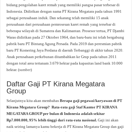
bidang pengolahan karet remah yang memiliki pangsa pasar terbesar di
Indonesia. Didirikan dengan nama PT Kirana Megatara pada tahun 1991
sebagai perusahaan induk. Dan sekarang telah memiliki 15 anak
perusahaan dari perusahaan pemrosesan karet remah yang tersebar di
beberapa wilayah di Sumatera dan Kalimantan. Prosesor tertua, PT Djambi
Waras didirikan pada 27 Oktober 1964, dan baru-baru ini telah bergabung
pabrik baru PT Bintang Agung Persada. Pada 2019 dan peresmian pabrik
baru PT Komering Jaya Perdana di daerah Terbanggi di akhir tahun 2020.
Anak perusahaan perkebunan ditambahkan ke Grup pada tahun 2011
dengan total area tertanam 3.679 hektar pada kapasitas land bank 10.000
hektar. (
sumber
)
Daftar Gaji PT Kirana Megatara
Group
Selanjutnya kita akan membahas
Berapa gaji pegawai/karyawan di PT
Kirana Megatara Group? Rata-rata gaji Staf Kantor PT KIRANA
MEGATARA GROUP per bulan di Indonesia adalah sekitar
Rp7.000.000, 95% lebih tinggi dari rata-rata nasional.
Gaji ini akan
naik seiring lamanya kamu bekerja di PT Kirana Megatara Group dan gaji