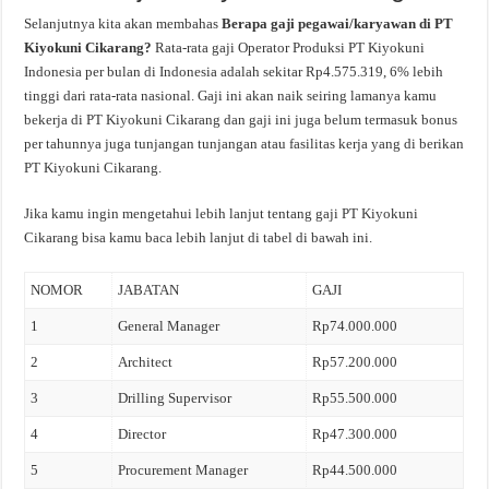
Selanjutnya kita akan membahas
Berapa gaji pegawai/karyawan di PT
Kiyokuni Cikarang?
Rata-rata gaji Operator Produksi PT Kiyokuni
Indonesia per bulan di Indonesia adalah sekitar Rp4.575.319, 6% lebih
tinggi dari rata-rata nasional. Gaji ini akan naik seiring lamanya kamu
bekerja di PT Kiyokuni Cikarang dan gaji ini juga belum termasuk bonus
per tahunnya juga tunjangan tunjangan atau fasilitas kerja yang di berikan
PT Kiyokuni Cikarang.
Jika kamu ingin mengetahui lebih lanjut tentang gaji PT Kiyokuni
Cikarang bisa kamu baca lebih lanjut di tabel di bawah ini.
NOMOR
JABATAN
GAJI
1
General Manager
Rp74.000.000
2
Architect
Rp57.200.000
3
Drilling Supervisor
Rp55.500.000
4
Director
Rp47.300.000
5
Procurement Manager
Rp44.500.000